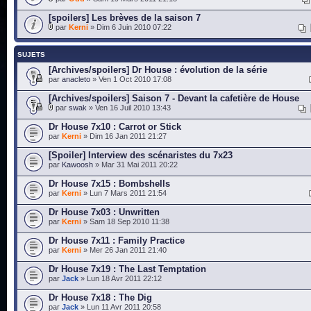
[spoilers] Les brèves de la saison 7
par
Kerni
» Dim 6 Juin 2010 07:22
SUJETS
[Archives/spoilers] Dr House : évolution de la série
par
anacleto
» Ven 1 Oct 2010 17:08
[Archives/spoilers] Saison 7 - Devant la cafetière de House
par
swak
» Ven 16 Juil 2010 13:43
Dr House 7x10 : Carrot or Stick
par
Kerni
» Dim 16 Jan 2011 21:27
[Spoiler] Interview des scénaristes du 7x23
par
Kawoosh
» Mar 31 Mai 2011 20:22
Dr House 7x15 : Bombshells
par
Kerni
» Lun 7 Mars 2011 21:54
Dr House 7x03 : Unwritten
par
Kerni
» Sam 18 Sep 2010 11:38
Dr House 7x11 : Family Practice
par
Kerni
» Mer 26 Jan 2011 21:40
Dr House 7x19 : The Last Temptation
par
Jack
» Lun 18 Avr 2011 22:12
Dr House 7x18 : The Dig
par
Jack
» Lun 11 Avr 2011 20:58