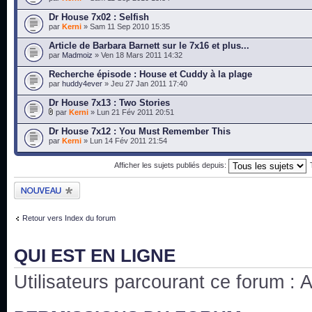
Dr House 7x02 : Selfish
par
Kerni
» Sam 11 Sep 2010 15:35
Article de Barbara Barnett sur le 7x16 et plus...
par
Madmoiz
» Ven 18 Mars 2011 14:32
Recherche épisode : House et Cuddy à la plage
par
huddy4ever
» Jeu 27 Jan 2011 17:40
Dr House 7x13 : Two Stories
par
Kerni
» Lun 21 Fév 2011 20:51
Dr House 7x12 : You Must Remember This
par
Kerni
» Lun 14 Fév 2011 21:54
Afficher les sujets publiés depuis:
Publier un nouveau
sujet
Retour vers Index du forum
QUI EST EN LIGNE
Utilisateurs parcourant ce forum : Au