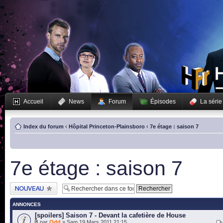
Accueil
News
Forum
Épisodes
La série
Index du forum
‹
Hôpital Princeton-Plainsboro
‹
7e étage : saison 7
7e étage : saison 7
Publier un nouveau
sujet
ANNONCES
[spoilers] Saison 7 - Devant la cafetière de House
par
Odd
» Sam 19 Mars 2011 21:15