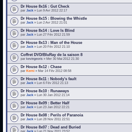
Dr House 8x16 : Gut Check
par
Jack
» Lun 9 Avr 2012 22:17
Dr House 8x15 : Blowing the Whistle
par
Jack
» Lun 2 Avr 2012 21:01
Dr House 8x14 : Love Is Blind
par
Jack
» Lun 27 Fév 2012 21:59
Dr House 8x13 : Man of the House
par
Jack
» Lun 20 Fév 2012 21:10
Coffret DVD/BluRay de la saison 8
par
kevingeoris
» Mer 30 Mai 2012 21:30
Dr House 8x12 : Chase
par
Kerni
» Mar 14 Fév 2012 08:58
Dr House 8x11 : Nobody's fault
par
Jack
» Lun 6 Fév 2012 21:13
Dr House 8x10 : Runaways
par
Jack
» Lun 30 Jan 2012 21:14
Dr House 8x09 : Better Half
par
Jack
» Lun 23 Jan 2012 22:21
Dr House 8x08 : Perils of Paranoia
par
Jack
» Lun 28 Nov 2011 22:51
Dr House 8x07 : Dead and Buried
par
Jack
» Lun 21 Nov 2011 23:52