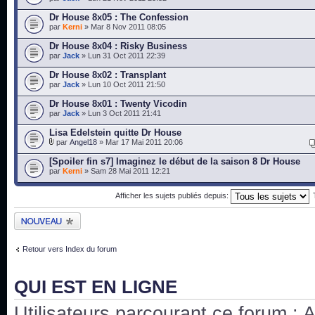
Dr House 8x05 : The Confession
par
Kerni
» Mar 8 Nov 2011 08:05
Dr House 8x04 : Risky Business
par
Jack
» Lun 31 Oct 2011 22:39
Dr House 8x02 : Transplant
par
Jack
» Lun 10 Oct 2011 21:50
Dr House 8x01 : Twenty Vicodin
par
Jack
» Lun 3 Oct 2011 21:41
Lisa Edelstein quitte Dr House
par
Angel18
» Mar 17 Mai 2011 20:06
[Spoiler fin s7] Imaginez le début de la saison 8 Dr House
par
Kerni
» Sam 28 Mai 2011 12:21
Afficher les sujets publiés depuis:
Publier un nouveau
sujet
Retour vers Index du forum
QUI EST EN LIGNE
Utilisateurs parcourant ce forum : Au