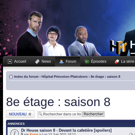
Accueil
News
Forum
Épisodes
La série
Index du forum
‹
Hôpital Princeton-Plainsboro
‹
8e étage : saison 8
8e étage : saison 8
Publier un nouveau
sujet
ANNONCES
Dr House saison 8 - Devant la cafetière [spoilers]
par
Kerni
» Lun 13 Juin 2011 18:12