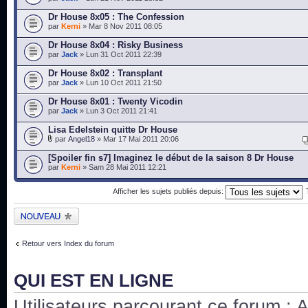
Dr House 8x05 : The Confession
par
Kerni
» Mar 8 Nov 2011 08:05
Dr House 8x04 : Risky Business
par
Jack
» Lun 31 Oct 2011 22:39
Dr House 8x02 : Transplant
par
Jack
» Lun 10 Oct 2011 21:50
Dr House 8x01 : Twenty Vicodin
par
Jack
» Lun 3 Oct 2011 21:41
Lisa Edelstein quitte Dr House
par
Angel18
» Mar 17 Mai 2011 20:06
[Spoiler fin s7] Imaginez le début de la saison 8 Dr House
par
Kerni
» Sam 28 Mai 2011 12:21
Afficher les sujets publiés depuis:
Publier un nouveau
sujet
Retour vers Index du forum
QUI EST EN LIGNE
Utilisateurs parcourant ce forum : Au