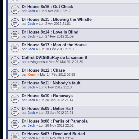
Dr House 8x16 : Gut Check
par
Jack
» Lun 9 Avr 2012 22:17
Dr House 8x15 : Blowing the Whistle
par
Jack
» Lun 2 Avr 2012 21:01
Dr House 8x14 : Love Is Blind
par
Jack
» Lun 27 Fév 2012 21:59
Dr House 8x13 : Man of the House
par
Jack
» Lun 20 Fév 2012 21:10
Coffret DVD/BluRay de la saison 8
par
kevingeoris
» Mer 30 Mai 2012 21:30
Dr House 8x12 : Chase
par
Kerni
» Mar 14 Fév 2012 08:58
Dr House 8x11 : Nobody's fault
par
Jack
» Lun 6 Fév 2012 21:13
Dr House 8x10 : Runaways
par
Jack
» Lun 30 Jan 2012 21:14
Dr House 8x09 : Better Half
par
Jack
» Lun 23 Jan 2012 22:21
Dr House 8x08 : Perils of Paranoia
par
Jack
» Lun 28 Nov 2011 22:51
Dr House 8x07 : Dead and Buried
par
Jack
» Lun 21 Nov 2011 23:52