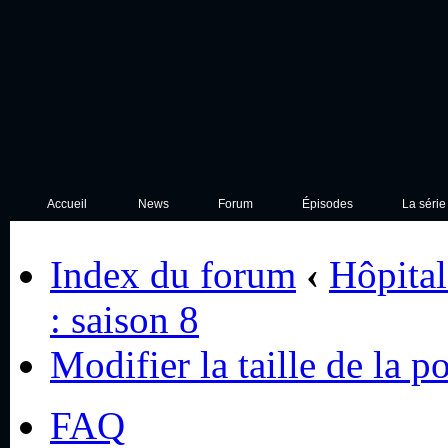
Accueil
News
Forum
Épisodes
La série
Index du forum
‹
Hôpital
: saison 8
Modifier la taille de la p
FAQ