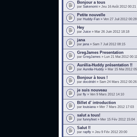
Bonjour a tous
par
Sakenomi
» Jeu 16 Août 2012 00:21
Petite nouvelle
par
Huddy-Fan
» Ven 27 Juil 2012 00:28
Hey
par
Juice
» Mar 26 Juin 2012 18:18
jana
par
jana
» Sam 7 Juil 2012 08:15
GregJames Presentation
par
GregJames
» Lun 21 Mai 2012 00:1
Aurélia-Huddy présentation !!
par
Aurelia-Huddy
» Mar 15 Mai 2012 05
Bonjour à tous !
par
docdridri
» Sam 24 Mars 2012 00:26
je suis nouveau
par
fly
» Ven 9 Mars 2012 14:10
Billet d' introduction
par
louisiana
» Mer 7 Mars 2012 17:03
salut a tous!
par
funnyfeet
» Mer 15 Fév 2012 15:04
Salut !!
par
rapfly
» Jeu 9 Fév 2012 20:00