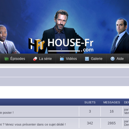
Épisodes
La série
Vidéos
Galerie
Aide
SUJETS
MESSAGES
DE
pa
3
16
de poster !
Ven
pa
342
2865
t ? Venez vous présenter dans ce sujet dédié !
Dim