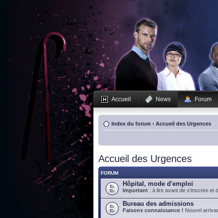
Accueil
News
Forum
Index du forum
‹
Accueil des Urgences
Accueil des Urgences
FORUM
Hôpital, mode d'emploi
Important
: à lire avant de s'inscrire et 
Bureau des admissions
Faisons connaissance !
Nouvel arrivan