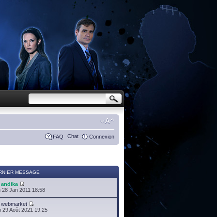
Chat
FAQ
Connexion
RNIER MESSAGE
r
andika
 28 Jan 2011 18:58
r
webmarket
 29 Août 2021 19:25