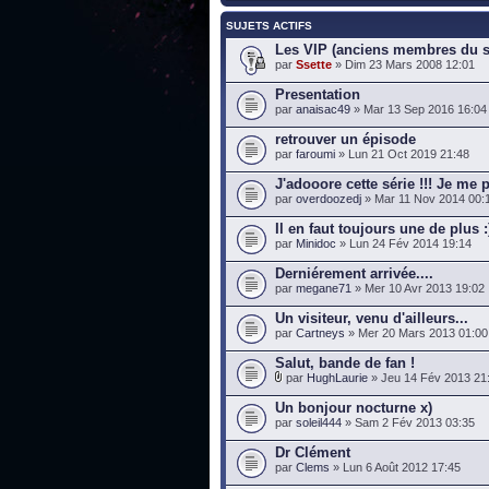
SUJETS ACTIFS
Les VIP (anciens membres du st
par
Ssette
» Dim 23 Mars 2008 12:01
Presentation
par
anaisac49
» Mar 13 Sep 2016 16:04
retrouver un épisode
par
faroumi
» Lun 21 Oct 2019 21:48
J'adooore cette série !!! Je me 
par
overdoozedj
» Mar 11 Nov 2014 00:
Il en faut toujours une de plus :
par
Minidoc
» Lun 24 Fév 2014 19:14
Derniérement arrivée....
par
megane71
» Mer 10 Avr 2013 19:02
Un visiteur, venu d'ailleurs...
par
Cartneys
» Mer 20 Mars 2013 01:00
Salut, bande de fan !
par
HughLaurie
» Jeu 14 Fév 2013 21
Un bonjour nocturne x)
par
soleil444
» Sam 2 Fév 2013 03:35
Dr Clément
par
Clems
» Lun 6 Août 2012 17:45