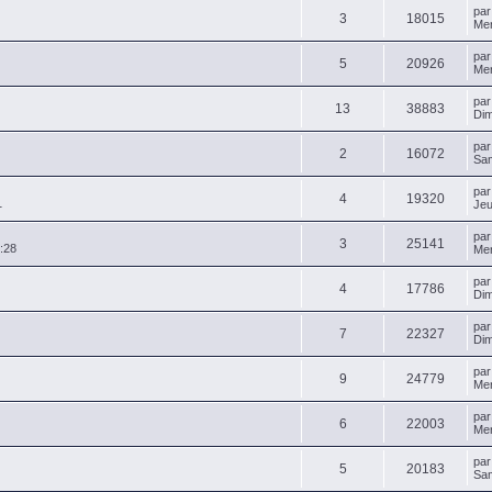
pa
3
18015
Mer
pa
5
20926
Mer
pa
13
38883
Dim
pa
2
16072
Sam
pa
4
19320
1
Jeu
pa
3
25141
:28
Mer
pa
4
17786
Dim
pa
7
22327
Dim
pa
9
24779
Mer
pa
6
22003
Mer
pa
5
20183
Sam