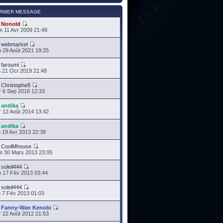
RNIER MESSAGE
r
Nonold
 11 Avr 2009 21:48
r
webmarket
 29 Août 2021 19:25
r
faroumi
 21 Oct 2019 21:48
r
Christophe8
 6 Sep 2016 12:33
r
andika
 12 Août 2014 13:42
r
andika
 19 Avr 2013 22:38
r
CoolMhouse
 30 Mars 2013 23:05
r
soleil444
 17 Fév 2013 03:44
r
soleil444
 7 Fév 2013 01:03
r
Fanny-Wan Kenobi
 22 Août 2012 21:53