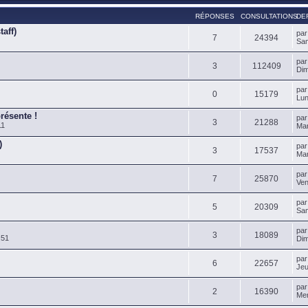
RÉPONSES
CONSULTATIONS
DE
aff)
pa
7
24394
Sam
pa
3
112409
Dim
pa
0
15179
Lun
présente !
pa
3
21288
11
Mar
)
pa
3
17537
Mar
pa
7
25870
Ven
pa
5
20309
Sam
pa
3
18089
:51
Dim
pa
6
22657
Jeu
pa
2
16390
Mer