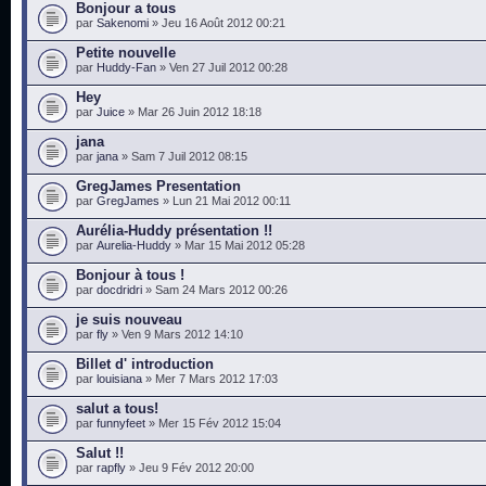
Bonjour a tous
par
Sakenomi
» Jeu 16 Août 2012 00:21
Petite nouvelle
par
Huddy-Fan
» Ven 27 Juil 2012 00:28
Hey
par
Juice
» Mar 26 Juin 2012 18:18
jana
par
jana
» Sam 7 Juil 2012 08:15
GregJames Presentation
par
GregJames
» Lun 21 Mai 2012 00:11
Aurélia-Huddy présentation !!
par
Aurelia-Huddy
» Mar 15 Mai 2012 05:28
Bonjour à tous !
par
docdridri
» Sam 24 Mars 2012 00:26
je suis nouveau
par
fly
» Ven 9 Mars 2012 14:10
Billet d' introduction
par
louisiana
» Mer 7 Mars 2012 17:03
salut a tous!
par
funnyfeet
» Mer 15 Fév 2012 15:04
Salut !!
par
rapfly
» Jeu 9 Fév 2012 20:00