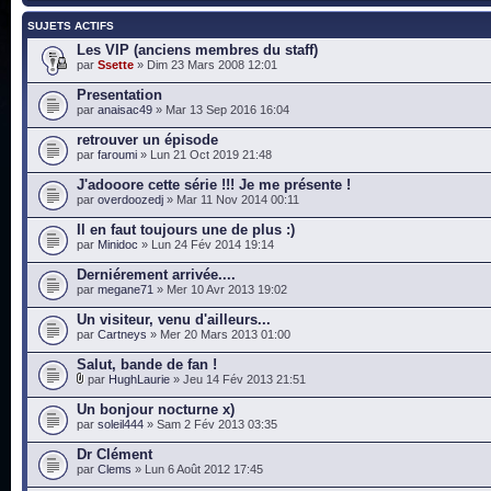
SUJETS ACTIFS
Les VIP (anciens membres du staff)
par
Ssette
» Dim 23 Mars 2008 12:01
Presentation
par
anaisac49
» Mar 13 Sep 2016 16:04
retrouver un épisode
par
faroumi
» Lun 21 Oct 2019 21:48
J'adooore cette série !!! Je me présente !
par
overdoozedj
» Mar 11 Nov 2014 00:11
Il en faut toujours une de plus :)
par
Minidoc
» Lun 24 Fév 2014 19:14
Derniérement arrivée....
par
megane71
» Mer 10 Avr 2013 19:02
Un visiteur, venu d'ailleurs...
par
Cartneys
» Mer 20 Mars 2013 01:00
Salut, bande de fan !
par
HughLaurie
» Jeu 14 Fév 2013 21:51
Un bonjour nocturne x)
par
soleil444
» Sam 2 Fév 2013 03:35
Dr Clément
par
Clems
» Lun 6 Août 2012 17:45