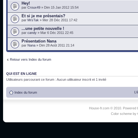
Hey!
par
Croux49
» Dim 15 Jan 2012 15:54
Et si je me présentais?
par
MrsTak
» Mer 28 Déc 2011 17:42
...une petite nouvelle !
par
candy
» Mar 6 Déc 2011 22:45
Présentation Nana
par
Nana
» Dim 28 Août 2011 21:14
Retour vers Index du forum
QUI EST EN LIGNE
Utilisateurs parcourant ce forum : Aucun utilisateur inscrit et 1 invité
L’
Index du forum
House-fr.com © 2010. Powered
Color scheme by