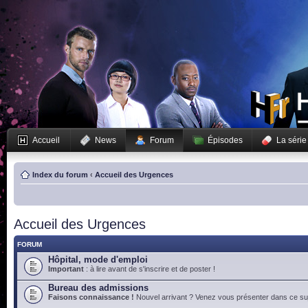
Accueil
News
Forum
Épisodes
La série
Index du forum
‹
Accueil des Urgences
Accueil des Urgences
FORUM
Hôpital, mode d'emploi
Important
: à lire avant de s'inscrire et de poster !
Bureau des admissions
Faisons connaissance !
Nouvel arrivant ? Venez vous présenter dans ce suj