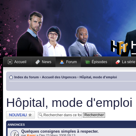
Accueil
News
Forum
Épisodes
La série
Index du forum
‹
Accueil des Urgences
‹
Hôpital, mode d'emploi
Hôpital, mode d'emploi
Publier un nouveau
sujet
ANNONCES
Quelques consignes simples à respecter.
par
Kerni
» Dim 23 Mars 2008 09:13