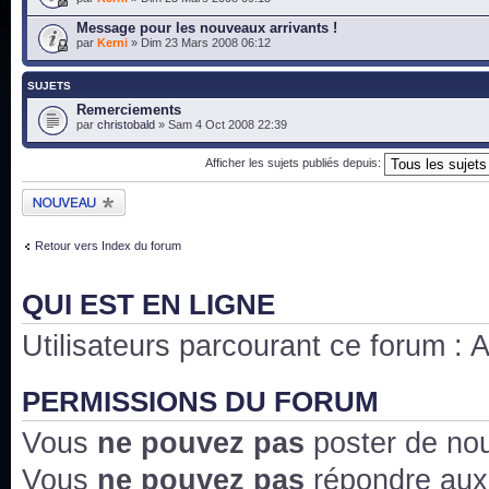
Message pour les nouveaux arrivants !
par
Kerni
» Dim 23 Mars 2008 06:12
SUJETS
Remerciements
par
christobald
» Sam 4 Oct 2008 22:39
Afficher les sujets publiés depuis:
Publier un nouveau
sujet
Retour vers Index du forum
QUI EST EN LIGNE
Utilisateurs parcourant ce forum : Au
PERMISSIONS DU FORUM
Vous
ne pouvez pas
poster de no
Vous
ne pouvez pas
répondre aux