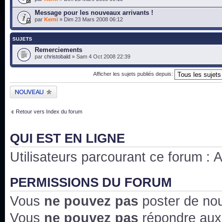
Message pour les nouveaux arrivants !
par
Kerni
» Dim 23 Mars 2008 06:12
SUJETS
Remerciements
par
christobald
» Sam 4 Oct 2008 22:39
Afficher les sujets publiés depuis:
Publier un nouveau
sujet
Retour vers Index du forum
QUI EST EN LIGNE
Utilisateurs parcourant ce forum : Au
PERMISSIONS DU FORUM
Vous
ne pouvez pas
poster de no
Vous
ne pouvez pas
répondre aux