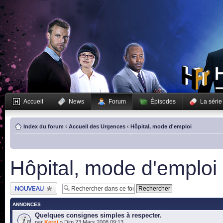
Accueil
News
Forum
Épisodes
La série
Index du forum
‹
Accueil des Urgences
‹
Hôpital, mode d'emploi
Hôpital, mode d'emploi
Publier un nouveau
sujet
ANNONCES
Quelques consignes simples à respecter.
par
Kerni
» Dim 23 Mars 2008 09:13