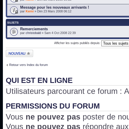
Message pour les nouveaux arrivants !
par
Kerni
» Dim 23 Mars 2008 06:12
SUJETS
Remerciements
par
christobald
» Sam 4 Oct 2008 22:39
Afficher les sujets publiés depuis:
Publier un nouveau
sujet
Retour vers Index du forum
QUI EST EN LIGNE
Utilisateurs parcourant ce forum : Au
PERMISSIONS DU FORUM
Vous
ne pouvez pas
poster de no
Vous
ne pouvez pas
répondre aux