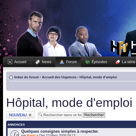
Accueil
News
Forum
Épisodes
La série
Index du forum
‹
Accueil des Urgences
‹
Hôpital, mode d'emploi
Hôpital, mode d'emploi
Publier un nouveau
sujet
ANNONCES
Quelques consignes simples à respecter.
par
Kerni
» Dim 23 Mars 2008 09:13