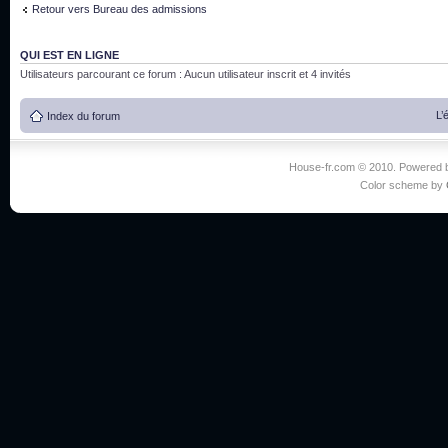
Retour vers Bureau des admissions
QUI EST EN LIGNE
Utilisateurs parcourant ce forum : Aucun utilisateur inscrit et 4 invités
L’
Index du forum
House-fr.com © 2010. Powered
Color scheme by