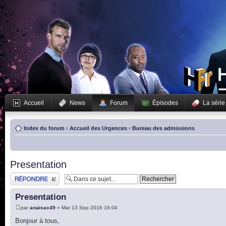
Accueil
News
Forum
Épisodes
La série
Index du forum
‹
Accueil des Urgences
‹
Bureau des admissions
Presentation
Publier une réponse
Presentation
par
anaisac49
» Mar 13 Sep 2016 16:04
Bonjour à tous,