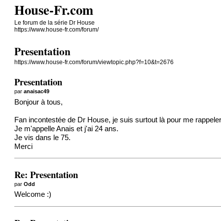
House-Fr.com
Le forum de la série Dr House
https://www.house-fr.com/forum/
Presentation
https://www.house-fr.com/forum/viewtopic.php?f=10&t=2676
Presentation
par
anaisac49
Bonjour à tous,
Fan incontestée de Dr House, je suis surtout là pour me rappele
Je m'appelle Anais et j'ai 24 ans.
Je vis dans le 75.
Merci
Re: Presentation
par
Odd
Welcome :)