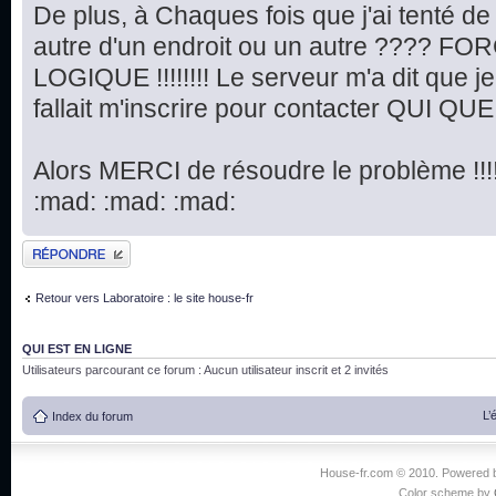
De plus, à Chaques fois que j'ai tenté d
autre d'un endroit ou un autre ???? FORC
LOGIQUE !!!!!!!! Le serveur m'a dit que je n
fallait m'inscrire pour contacter QUI QUE SE
Alors MERCI de résoudre le problème !!!!!!!!!
:mad: :mad: :mad:
Publier une réponse
Retour vers Laboratoire : le site house-fr
QUI EST EN LIGNE
Utilisateurs parcourant ce forum : Aucun utilisateur inscrit et 2 invités
L’
Index du forum
House-fr.com © 2010. Powered
Color scheme by