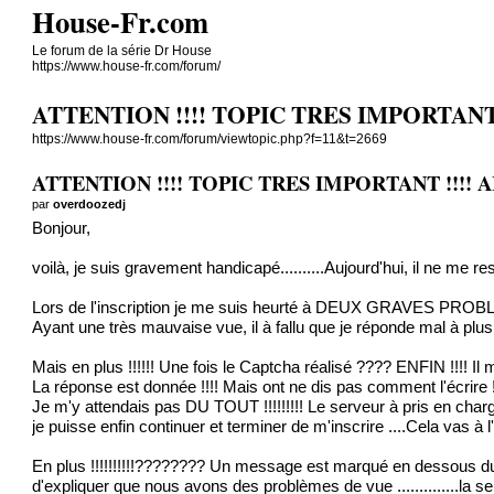
House-Fr.com
Le forum de la série Dr House
https://www.house-fr.com/forum/
ATTENTION !!!! TOPIC TRES IMPORTANT 
https://www.house-fr.com/forum/viewtopic.php?f=11&t=2669
ATTENTION !!!! TOPIC TRES IMPORTANT !!!! A
par
overdoozedj
Bonjour,
voilà, je suis gravement handicapé..........Aujourd'hui, il ne me r
Lors de l'inscription je me suis heurté à DEUX GRAVES PROBLEM
Ayant une très mauvaise vue, il à fallu que je réponde mal à plus
Mais en plus !!!!!! Une fois le Captcha réalisé ???? ENFIN !!!! Il
La réponse est donnée !!!! Mais ont ne dis pas comment l'écrire !!! e
Je m'y attendais pas DU TOUT !!!!!!!!! Le serveur à pris en cha
je puisse enfin continuer et terminer de m'inscrire ....Cela vas
En plus !!!!!!!!!!???????? Un message est marqué en dessous du 
d'expliquer que nous avons des problèmes de vue ..............la se