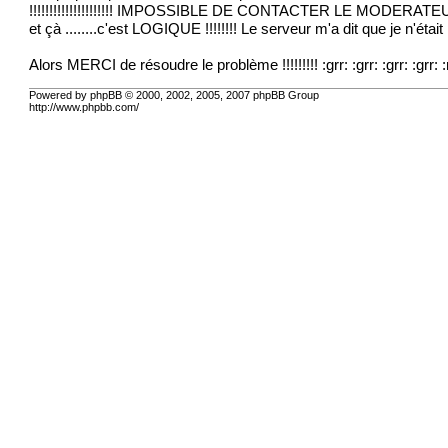
!!!!!!!!!!!!!!!!!!!!! IMPOSSIBLE DE CONTACTER LE MODERATEUR
et çà ........c'est LOGIQUE !!!!!!!! Le serveur m'a dit que je n'était
Alors MERCI de résoudre le problème !!!!!!!!! :grr: :grr: :grr: :grr
Powered by phpBB © 2000, 2002, 2005, 2007 phpBB Group
http://www.phpbb.com/