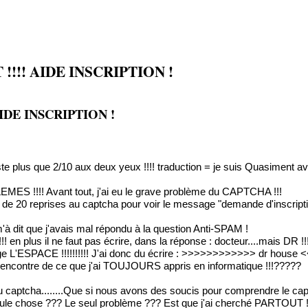
!!!! AIDE INSCRIPTION !
IDE INSCRIPTION !
este plus que 2/10 aux deux yeux !!!! traduction = je suis Quasiment av
ES !!!! Avant tout, j'ai eu le grave problème du CAPTCHA !!!
 de 20 reprises au captcha pour voir le message "demande d'inscription
 m'à dit que j'avais mal répondu à la question Anti-SPAM !
n plus il ne faut pas écrire, dans la réponse : docteur....mais DR !!! (en 
rge L'ESPACE !!!!!!!!!! J'ai donc du écrire : >>>>>>>>>>>> dr house 
 à l'encontre de ce que j'ai TOUJOURS appris en informatique !!!?????
captcha........Que si nous avons des soucis pour comprendre le captc
ule chose ??? Le seul problème ??? Est que j'ai cherché PARTOUT !!!!!!!!!