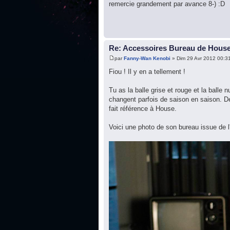
remercie grandement par avance 8-) :D
Re: Accessoires Bureau de Hous
par
Fanny-Wan Kenobi
» Dim 29 Avr 2012 00:3
Fiou ! Il y en a tellement !
Tu as la balle grise et rouge et la balle
changent parfois de saison en saison. De
fait référence à House.
Voici une photo de son bureau issue de l