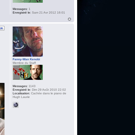
Messages:
1
Enregistré le:
Sam 21 Avr 2012 16:01
Fanny-Wan Kenobi
Membre du Staff
Messages:
1143
Enregistré le:
Dim 29 Août 2010 22:02
Localisation:
Cachée dans le piano de
Hugh Laurie