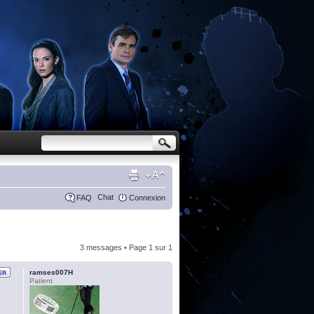
Chat
FAQ
Connexion
3 messages • Page
1
sur
1
ramses007H
Patient