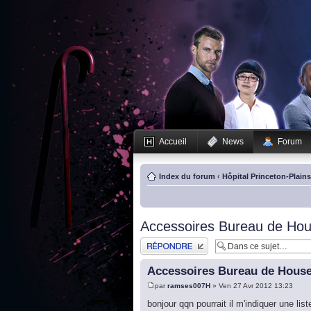
Accueil
News
Forum
Index du forum
‹
Hôpital Princeton-Plain
Accessoires Bureau de Ho
Publier une réponse
Accessoires Bureau de Hous
par
ramses007H
» Ven 27 Avr 2012 13:23
bonjour qqn pourrait il m'indiquer une lis