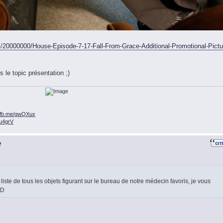
/20000000/House-Episode-7-17-Fall-From-Grace-Additional-Promotional-Pictu
 le topic présentation ;)
n.fb.me/gwQXux
/ou4grV
e
liste de tous les objets figurant sur le bureau de notre médecin favoris, je vous
:D