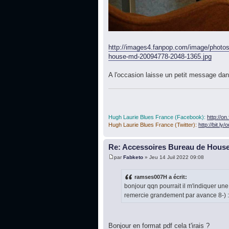
http://images4.fanpop.com/image/photos
house-md-20094778-2048-1365.jpg
A l'occasion laisse un petit message dans
Hugh Laurie Blues France (Facebook):
http://o
Hugh Laurie Blues France (Twitter):
http://bit.ly
Re: Accessoires Bureau de Hous
par
Fabketo
» Jeu 14 Juil 2022 09:08
ramses007H a écrit:
bonjour qqn pourrait il m'indiquer une 
remercie grandement par avance 8-) 
Bonjour en format pdf cela t'irais ?