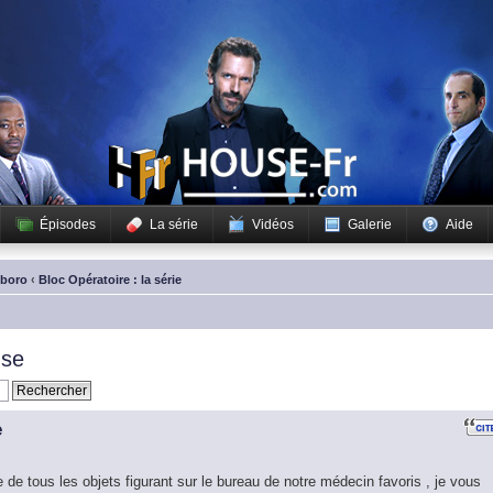
Épisodes
La série
Vidéos
Galerie
Aide
sboro
‹
Bloc Opératoire : la série
use
e
te de tous les objets figurant sur le bureau de notre médecin favoris , je vous