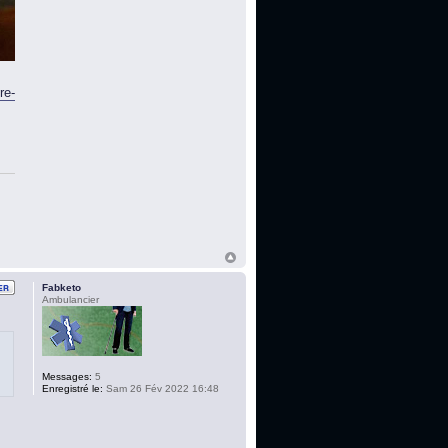
re-
Fabketo
Ambulancier
Messages:
5
Enregistré le:
Sam 26 Fév 2022 16:48