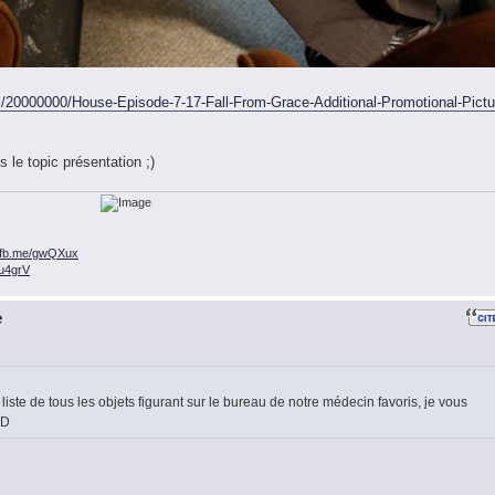
/20000000/House-Episode-7-17-Fall-From-Grace-Additional-Promotional-Pictu
 le topic présentation ;)
n.fb.me/gwQXux
/ou4grV
e
liste de tous les objets figurant sur le bureau de notre médecin favoris, je vous
:D