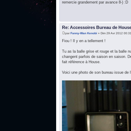
remercie grandement par avance 8-) :D
Re: Accessoires Bureau de Hous
par
Fanny-Wan Kenobi
» Dim 29 Avr 2012 00:3
Fiou ! Il y en a tellement !
Tu as la balle grise et rouge et la balle
changent parfois de saison en saison. De
fait référence à House.
Voici une photo de son bureau issue de l