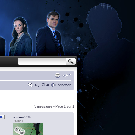
Chat
FAQ
Connexion
3 messages • Page
1
sur
1
ramses007H
Patient