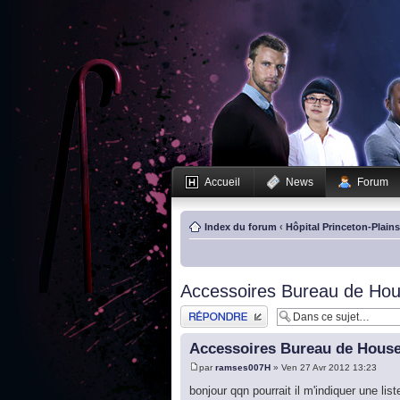
Accueil
News
Forum
Index du forum
‹
Hôpital Princeton-Plain
Accessoires Bureau de Ho
Publier une réponse
Accessoires Bureau de Hous
par
ramses007H
» Ven 27 Avr 2012 13:23
bonjour qqn pourrait il m'indiquer une lis