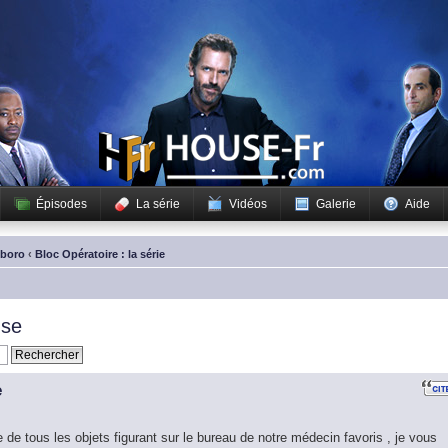
Épisodes
La série
Vidéos
Galerie
Aide
sboro
‹
Bloc Opératoire : la série
use
e
te de tous les objets figurant sur le bureau de notre médecin favoris , je vous