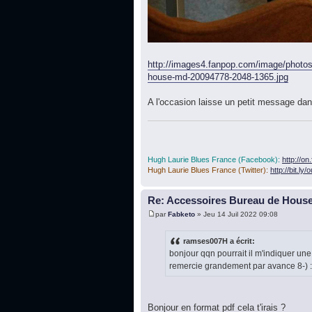
http://images4.fanpop.com/image/photos
house-md-20094778-2048-1365.jpg
A l'occasion laisse un petit message dans
Hugh Laurie Blues France (Facebook):
http://o
Hugh Laurie Blues France (Twitter):
http://bit.ly
Re: Accessoires Bureau de Hous
par
Fabketo
» Jeu 14 Juil 2022 09:08
ramses007H a écrit:
bonjour qqn pourrait il m'indiquer une 
remercie grandement par avance 8-) 
Bonjour en format pdf cela t'irais ?