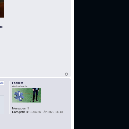
re-
Fabketo
Ambulancier
Messages:
5
Enregistré le:
Sam 26 Fév 2022 16:48