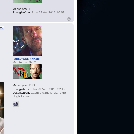
Messages:
1
Enregistré le:
Sam 21 Avr 2012 16:01
Fanny-Wan Kenobi
Membre du Staff
Messages:
1143
Enregistré le:
Dim 29 Août 2010 22:02
Localisation:
Cachée dans le piano de
Hugh Laurie