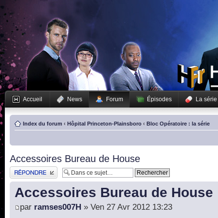
Accueil
News
Forum
Épisodes
La série
Index du forum
‹
Hôpital Princeton-Plainsboro
‹
Bloc Opératoire : la série
Accessoires Bureau de House
Publier une réponse
Accessoires Bureau de House
par
ramses007H
» Ven 27 Avr 2012 13:23