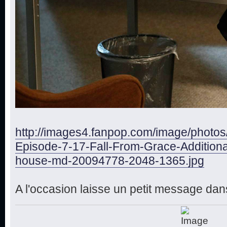
http://images4.fanpop.com/image/photo
Episode-7-17-Fall-From-Grace-Additiona
house-md-20094778-2048-1365.jpg
A l'occasion laisse un petit message dans