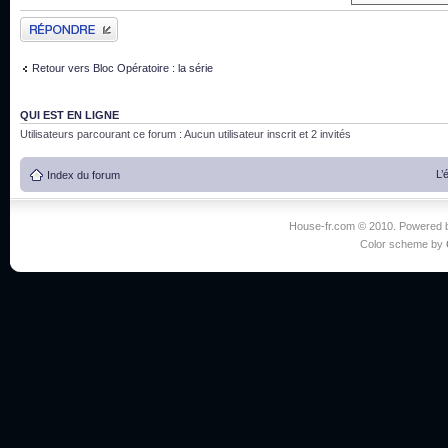
Publier une réponse
Retour vers Bloc Opératoire : la série
QUI EST EN LIGNE
Utilisateurs parcourant ce forum : Aucun utilisateur inscrit et 2 invités
L’
Index du forum
House-fr.com © 2010. Powered
Color scheme by