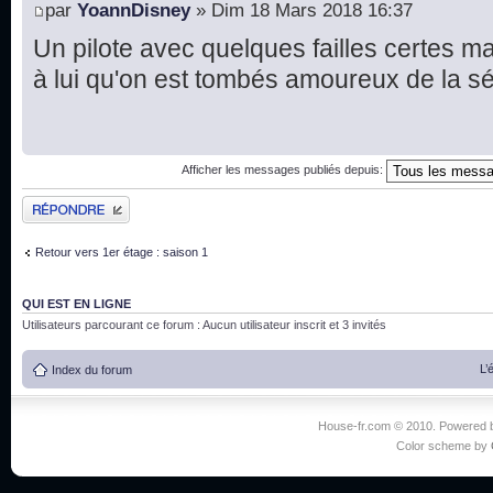
par
YoannDisney
» Dim 18 Mars 2018 16:37
Un pilote avec quelques failles certes ma
à lui qu'on est tombés amoureux de la s
Afficher les messages publiés depuis:
Publier une réponse
Retour vers 1er étage : saison 1
QUI EST EN LIGNE
Utilisateurs parcourant ce forum : Aucun utilisateur inscrit et 3 invités
L’
Index du forum
House-fr.com © 2010. Powered
Color scheme by