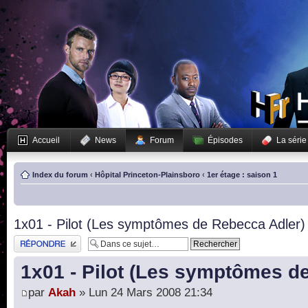
Accueil
News
Forum
Épisodes
La série
Index du forum
‹
Hôpital Princeton-Plainsboro
‹
1er étage : saison 1
1x01 - Pilot (Les symptômes de Rebecca Adler)
Publier une réponse
1x01 - Pilot (Les symptômes d
par
Akah
» Lun 24 Mars 2008 21:34