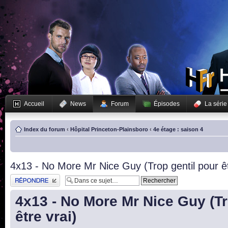
Accueil
News
Forum
Épisodes
La série
Index du forum
‹
Hôpital Princeton-Plainsboro
‹
4e étage : saison 4
4x13 - No More Mr Nice Guy (Trop gentil pour êt
Publier une réponse
4x13 - No More Mr Nice Guy (Tr
être vrai)