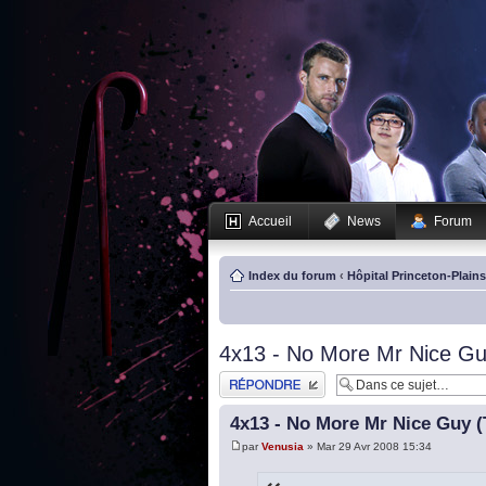
Accueil
News
Forum
Index du forum
‹
Hôpital Princeton-Plain
4x13 - No More Mr Nice Guy 
Publier une réponse
4x13 - No More Mr Nice Guy (T
par
Venusia
» Mar 29 Avr 2008 15:34