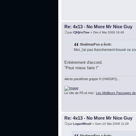
Re: 4x13 - No More Mr Nice Guy
par
C[H]risTine
» Dim 4 Mai 2008 16:46
ShalimarFox a écrit:
Moi, j'ai pas franchement trouvé ce z
Entièrement d'accord.
"Peut mieux faire !"
Alerte pandémie grippe H (H4D0P1)...
Le site de Pô et moi :
Les Meilleurs Passages de
Re: 4x13 - No More Mr Nice Guy
par
LoganWinall
» Sam 10 Mai 2008 11:29
ShalimarFox a écrit: