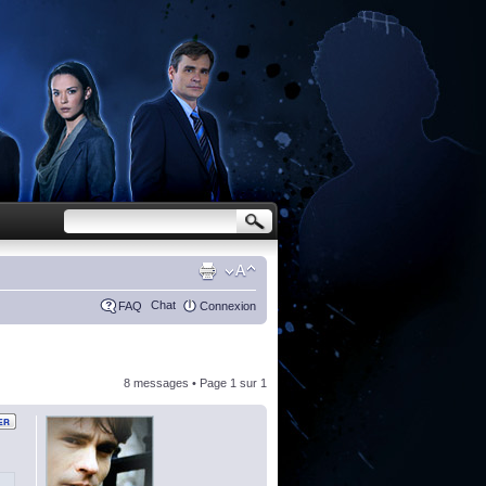
Chat
FAQ
Connexion
8 messages • Page
1
sur
1