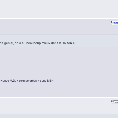
ode génial, on a eu beaucoup mieux dans la saison 4.
 House M.D. + plein de créas + sons MSN