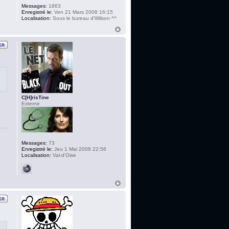
Messages:
1863
Enregistré le:
Ven 21 Mars 2008 16:15
Localisation:
Sous le bureau d'Wilson ^^
C[H]risTine
Externe
Messages:
73
Enregistré le:
Jeu 1 Mai 2008 22:56
Localisation:
Val-d'Oise