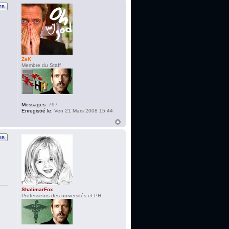
ZeK
Membre du Staff
Messages:
797
Enregistré le:
Ven 21 Mars 2008 15:44
ShalimarFox
Professeurs des universités et PH