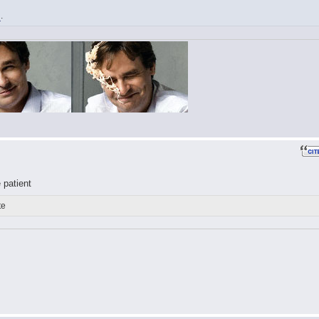
i
.
 patient
te