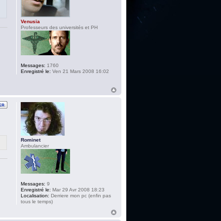
Venusia
Professeurs des universités et PH
Messages:
1760
Enregistré le:
Ven 21 Mars 2008 16:02
Rominet
Ambulancier
Messages:
9
Enregistré le:
Mar 29 Avr 2008 18:23
Localisation:
Derriere mon pc (enfin pas
tous le temps)