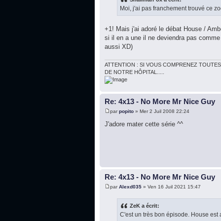
Moi, j'ai pas franchement trouvé ce z
+1! Mais j'ai adoré le débat House / Ambe
si il en a une il ne deviendra pas comme 
aussi XD)
ATTENTION : SI VOUS COMPRENEZ TOUTES
DE NOTRE HÔPITAL.....
Re: 4x13 - No More Mr Nice Guy
par
popito
» Mer 2 Juil 2008 22:24
J'adore mater cette série ^^
Re: 4x13 - No More Mr Nice Guy
par
Alexd035
» Ven 16 Juil 2021 15:47
ZeK a écrit:
C'est un très bon épisode. House est