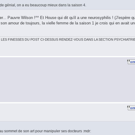
ode génial, on a eu beaucoup mieux dans la saison 4.
r... Pauvre Wilson !^^ Et House qui dit qu'il a une neurosyphilis ! (J'espère q
son amour de toujours, la vielle femme de la saison 1 je crois qui en avait u
 LES FINESSES DU POST CI-DESSUS RENDEZ-VOUS DANS LA SECTION PSYCHIATRI
 au sommet de son art pour manipuler ses docteurs :mdr: