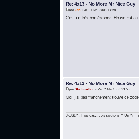
Re: 4x13 - No More Mr Nice Guy
par
ZeK
» Jeu 1 Mai 2008 14:58
C'est un très bon épisode. House est au
Re: 4x13 - No More Mr Nice Guy
par
ShalimarFox
» Ven 2 Mai 2008 23:50
Moi, j'ai pas franchement trouvé ce zod
3K3S1Y : Trois cas... trois solutions ^^ Un Yin..