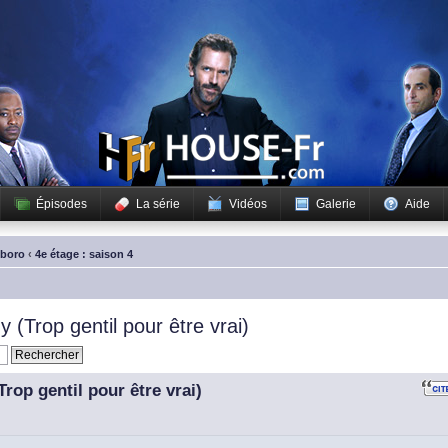
Épisodes
La série
Vidéos
Galerie
Aide
sboro
‹
4e étage : saison 4
(Trop gentil pour être vrai)
rop gentil pour être vrai)