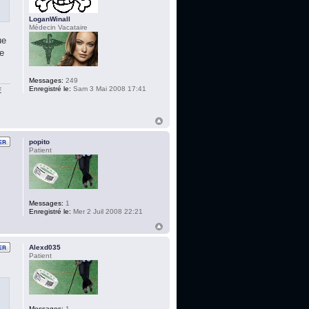
LoganWinall
Médecin Vacataire
ue
ne
Messages:
249
Enregistré le:
Sam 3 Mai 2008 17:41
E
popito
Patient
Messages:
1
Enregistré le:
Mer 2 Juil 2008 22:21
Alexd035
Patient
Messages:
1