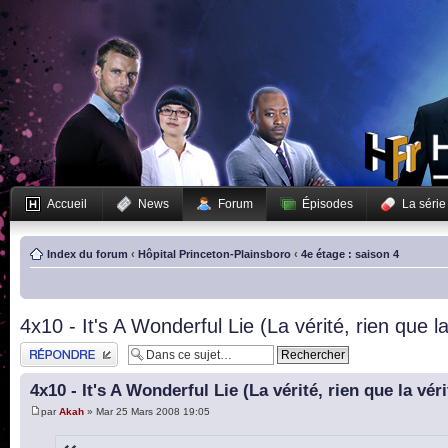
Accueil
News
Forum
Épisodes
La série
Index du forum
‹
Hôpital Princeton-Plainsboro
‹
4e étage : saison 4
4x10 - It's A Wonderful Lie (La vérité, rien que la
Publier une réponse
4x10 - It's A Wonderful Lie (La vérité, rien que la vér
par
Akah
» Mar 25 Mars 2008 19:05