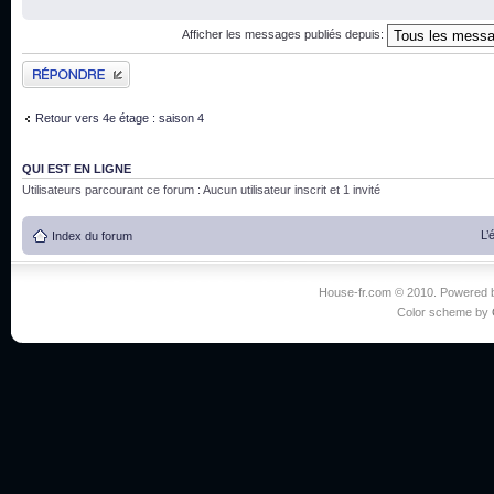
Afficher les messages publiés depuis:
Publier une réponse
Retour vers 4e étage : saison 4
QUI EST EN LIGNE
Utilisateurs parcourant ce forum : Aucun utilisateur inscrit et 1 invité
L’
Index du forum
House-fr.com © 2010. Powered
Color scheme by