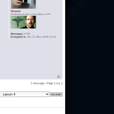
Venusia
Professeurs des universités et PH
Messages:
1760
Enregistré le:
Ven 21 Mars 2008 16:02
1 message • Page
1
sur
1