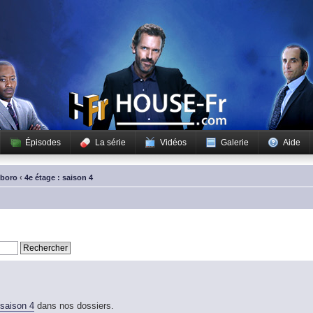
Épisodes
La série
Vidéos
Galerie
Aide
sboro
‹
4e étage : saison 4
saison 4
dans nos dossiers.