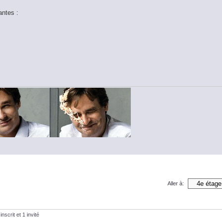
antes :
Aller à:
nscrit et 1 invité