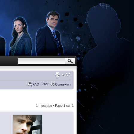
Chat
FAQ
Connexion
1 message • Page
1
sur
1