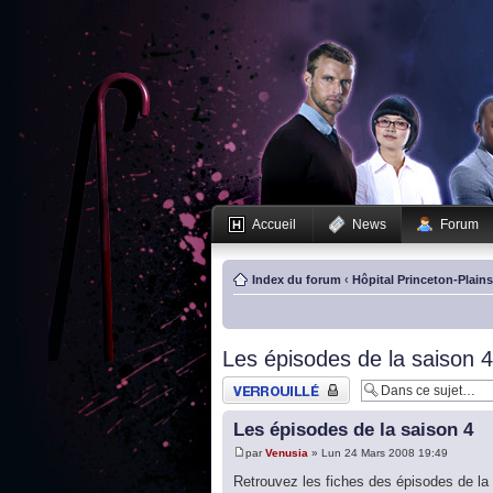
Accueil
News
Forum
Index du forum
‹
Hôpital Princeton-Plain
Les épisodes de la saison 4
Sujet verrouillé
Les épisodes de la saison 4
par
Venusia
» Lun 24 Mars 2008 19:49
Retrouvez les fiches des épisodes de la