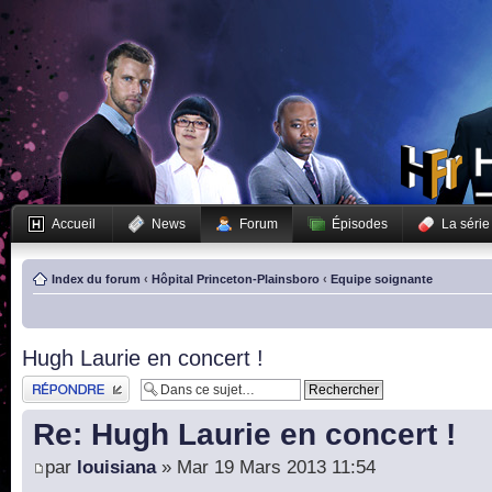
Accueil
News
Forum
Épisodes
La série
Index du forum
‹
Hôpital Princeton-Plainsboro
‹
Equipe soignante
Hugh Laurie en concert !
Publier une réponse
Re: Hugh Laurie en concert !
par
louisiana
» Mar 19 Mars 2013 11:54