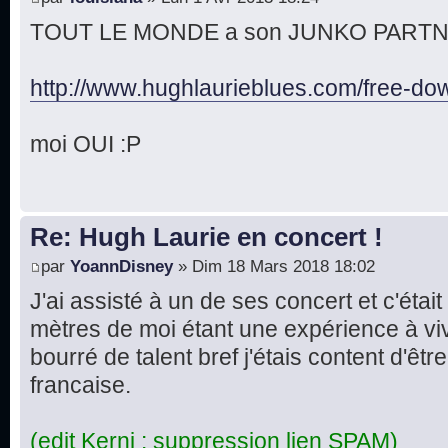
TOUT LE MONDE a son JUNKO PARTNER 
http://www.hughlaurieblues.com/free-dow 
moi OUI :P
Re: Hugh Laurie en concert !
par
YoannDisney
» Dim 18 Mars 2018 18:02
J'ai assisté à un de ses concert et c'étai
mètres de moi étant une expérience à v
bourré de talent bref j'étais content d'êtr
francaise.
(edit Kerni : suppression lien SPAM)