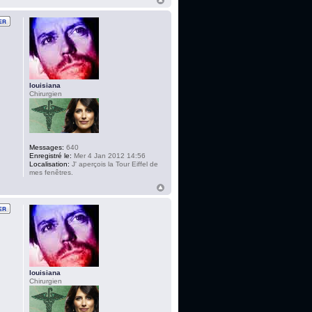
louisiana
Chirurgien
Messages:
640
Enregistré le:
Mer 4 Jan 2012 14:56
Localisation:
J' aperçois la Tour Eiffel de
mes fenêtres.
louisiana
Chirurgien