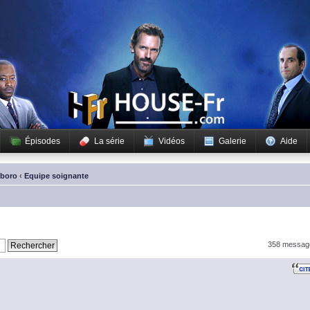
Épisodes
La série
Vidéos
Galerie
Aide
sboro
‹
Equipe soignante
358 messag