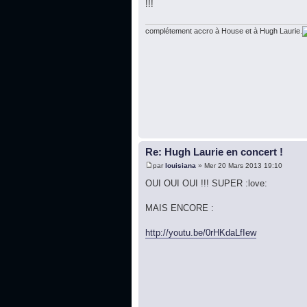
!!!
complétement accro à House et à Hugh Laurie.
Re: Hugh Laurie en concert !
par
louisiana
» Mer 20 Mars 2013 19:10
OUI OUI OUI !!! SUPER :love:
MAIS ENCORE :
http://youtu.be/0rHKdaLfIew