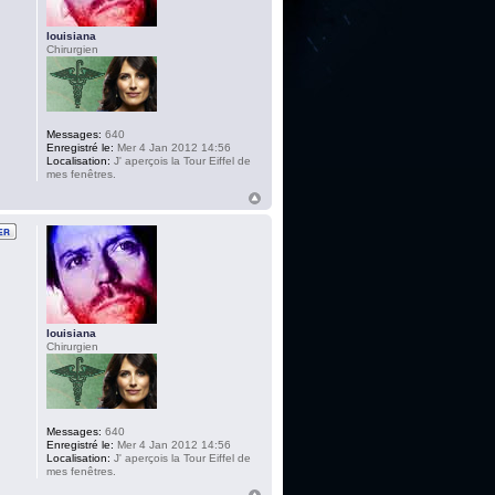
louisiana
Chirurgien
Messages:
640
Enregistré le:
Mer 4 Jan 2012 14:56
Localisation:
J' aperçois la Tour Eiffel de
mes fenêtres.
louisiana
Chirurgien
Messages:
640
Enregistré le:
Mer 4 Jan 2012 14:56
Localisation:
J' aperçois la Tour Eiffel de
mes fenêtres.