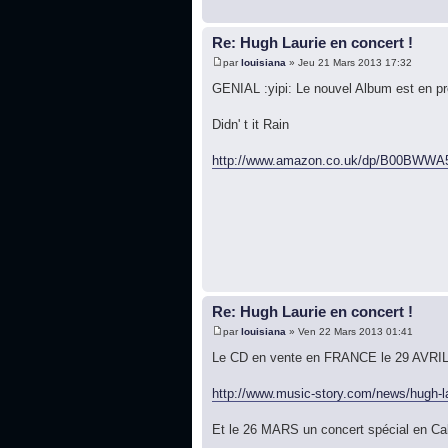
Re: Hugh Laurie en concert !
par
louisiana
» Jeu 21 Mars 2013 17:32
GENIAL :yipi: Le nouvel Album est en
Didn' t it Rain
http://www.amazon.co.uk/dp/B00BWWA5
Re: Hugh Laurie en concert !
par
louisiana
» Ven 22 Mars 2013 01:41
Le CD en vente en FRANCE le 29 AVRIL
http://www.music-story.com/news/hugh-la 
Et le 26 MARS un concert spécial en Cali