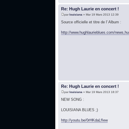
Re: Hugh Laurie en concert !
par
louisiana
» Mar 19 Mars 2013 12:39
Source officielle et titre de l' Album :
http://www.hughlaurieblues.com/news,hug 
Re: Hugh Laurie en concert !
par
louisiana
» Mar 19 Mars 2013 18:37
NEW SONG :
LOUISIANA BLUES ;)
http://youtu.be/0rHKdaLfIew