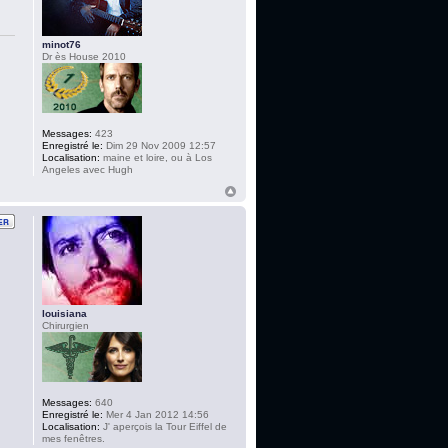
minot76
Dr ès House 2010
Messages:
423
Enregistré le:
Dim 29 Nov 2009 12:57
Localisation:
maine et loire, ou à Los
Angeles avec Hugh
louisiana
Chirurgien
Messages:
640
Enregistré le:
Mer 4 Jan 2012 14:56
Localisation:
J' aperçois la Tour Eiffel de
mes fenêtres.