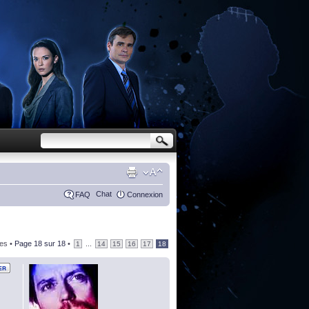
Chat
FAQ
Connexion
es •
Page
18
sur
18
•
...
1
14
15
16
17
18