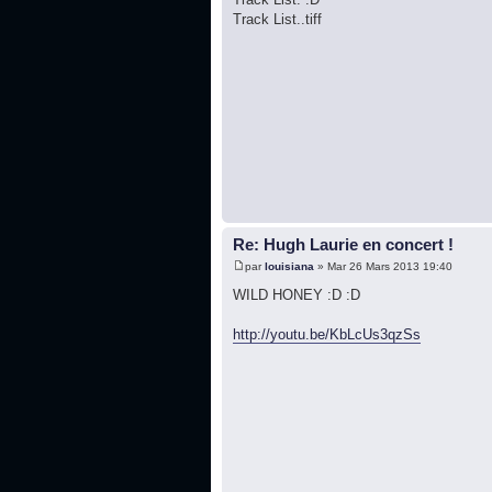
Track List..tiff
Re: Hugh Laurie en concert !
par
louisiana
» Mar 26 Mars 2013 19:40
WILD HONEY :D :D
http://youtu.be/KbLcUs3qzSs