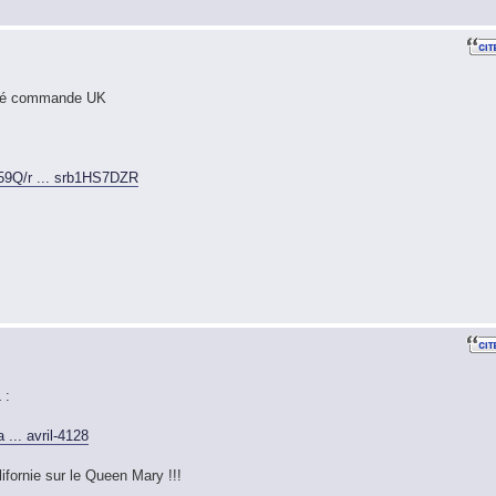
 pré commande UK
9Q/r ... srb1HS7DZR
 :
... avril-4128
fornie sur le Queen Mary !!!