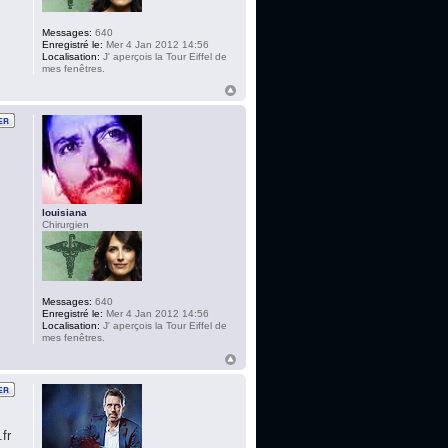
Messages:
640
Enregistré le:
Mer 4 Jan 2012 14:56
Localisation:
J' aperçois la Tour Eiffel de
mes fenêtres.
louisiana
Chirurgien
Messages:
640
Enregistré le:
Mer 4 Jan 2012 14:56
Localisation:
J' aperçois la Tour Eiffel de
mes fenêtres.
fr