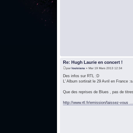
Re: Hugh Laurie en concert !
par
louisiana
» Mar 19 Mars 2013 12:34
Des infos sur RTL :D
L' Album sortirait le 29 Avril en France :s
Que des reprises de Blues , pas de titr
http://www.rtl.fr/emission/laissez-vous .