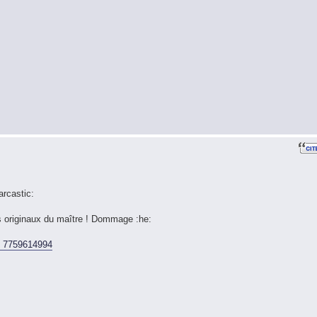
arcastic:
es originaux du maître ! Dommage :he:
.. 7759614994