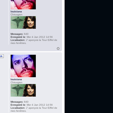
louisiana
Chirurgien
Messages:
640
Enregistré le:
Mer 4 Jan 2012 14:56
Localisation:
J' aperçois la Tour Eiffel de
mes fenêtres.
louisiana
Chirurgien
Messages:
640
Enregistré le:
Mer 4 Jan 2012 14:56
Localisation:
J' aperçois la Tour Eiffel de
mes fenêtres.