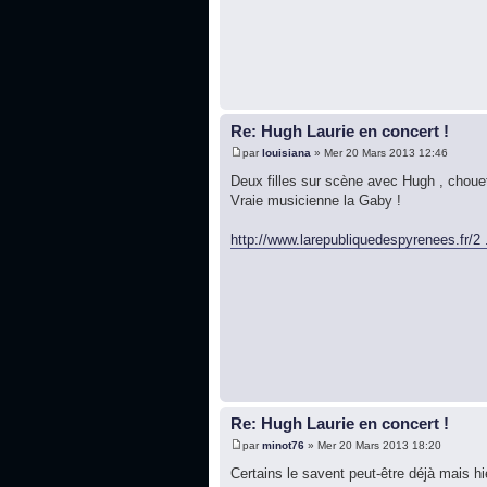
Re: Hugh Laurie en concert !
par
louisiana
» Mer 20 Mars 2013 12:46
Deux filles sur scène avec Hugh , chouet
Vraie musicienne la Gaby !
http://www.larepubliquedespyrenees.fr/2 
Re: Hugh Laurie en concert !
par
minot76
» Mer 20 Mars 2013 18:20
Certains le savent peut-être déjà mais hi