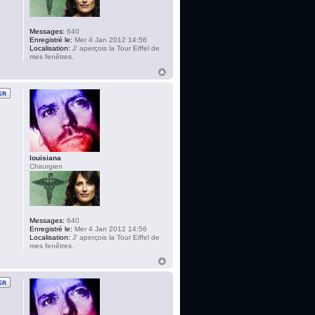
Messages:
640
Enregistré le:
Mer 4 Jan 2012 14:56
Localisation:
J' aperçois la Tour Eiffel de
mes fenêtres.
louisiana
Chirurgien
Messages:
640
Enregistré le:
Mer 4 Jan 2012 14:56
Localisation:
J' aperçois la Tour Eiffel de
mes fenêtres.