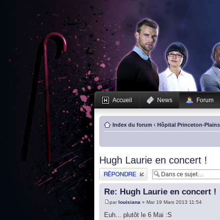
Accueil
News
Forum
Index du forum
‹
Hôpital Princeton-Plain
Hugh Laurie en concert !
Publier une réponse
Re: Hugh Laurie en concert !
par
louisiana
» Mar 19 Mars 2013 11:54
Euh... plutôt le 6 Mai :S