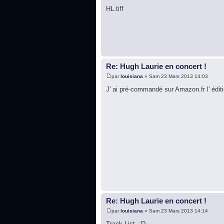
HL.tiff
Re: Hugh Laurie en concert !
par
louisiana
» Sam 23 Mars 2013 14:03
J' ai pré-commandé sur Amazon.fr l' édit
Re: Hugh Laurie en concert !
par
louisiana
» Sam 23 Mars 2013 14:14
Track List. :D