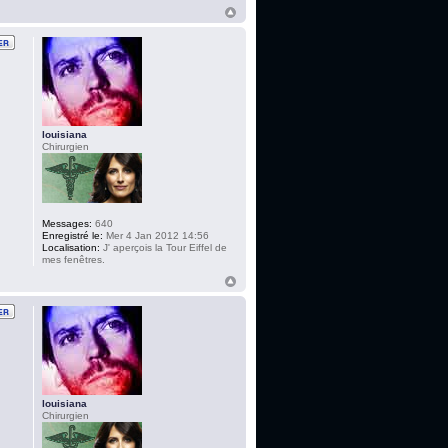
louisiana
Chirurgien
Messages:
640
Enregistré le:
Mer 4 Jan 2012 14:56
Localisation:
J' aperçois la Tour Eiffel de
mes fenêtres.
louisiana
Chirurgien