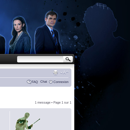
Chat
FAQ
Connexion
1 message • Page
1
sur
1