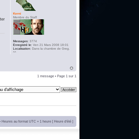
Kerni
Membre du Staff
ter
Messages:
3774
Enregistré le:
Ven 21 Mars 2008 18:01
Localisation:
Dans la chambre de Greg.
^^
1 message • Page
1
sur
1
• Heures au format UTC + 1 heure [ Heure d’été ]