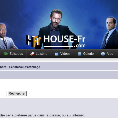
Épisodes
La série
Vidéos
Galerie
Aide
sboro
‹
Le tableau d'affichage
otre série préférée parus dans la presse, ou sur internet.