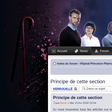
Accueil
News
Forum
Index du forum
‹
Hôpital Princeton-Plain
Principe de cette section
Sujet verrouillé
Principe de cette section
par
Kerni
» Mar 15 Avr 2008 20:04
Ici vous trouverez tous les articles sur v