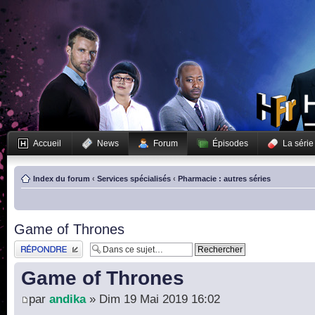
Accueil
News
Forum
Épisodes
La série
Index du forum
‹
Services spécialisés
‹
Pharmacie : autres séries
Game of Thrones
Publier une réponse
Game of Thrones
par
andika
» Dim 19 Mai 2019 16:02