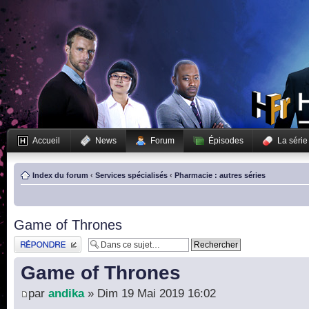
Accueil
News
Forum
Épisodes
La série
Index du forum
‹
Services spécialisés
‹
Pharmacie : autres séries
Game of Thrones
Publier une réponse
Game of Thrones
par
andika
» Dim 19 Mai 2019 16:02