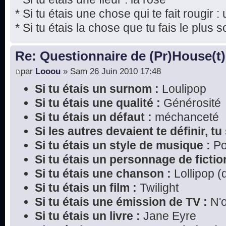
* Si tu étais une chose qui te fait rougir : 
* Si tu étais la chose que tu fais le plus s
Re: Questionnaire de (Pr)House(t)
par
Looou
» Sam 26 Juin 2010 17:48
Si tu étais un surnom :
Loulipop
Si tu étais une qualité :
Générosité
Si tu étais un défaut :
méchanceté
Si les autres devaient te définir, tu 
Si tu étais un style de musique :
P
Si tu étais un personnage de fictio
Si tu étais une chanson :
Lollipop (
Si tu étais un film :
Twilight
Si tu étais une émission de TV :
N'o
Si tu étais un livre :
Jane Eyre