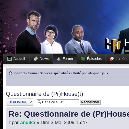
Accueil
News
Forum
Épisodes
La série
Index du forum
‹
Services spécialisés
‹
Unité pédiatrique : jeux
Questionnaire de (Pr)House(t)
Publier une réponse
Re: Questionnaire de (Pr)House
par
andika
» Dim 3 Mai 2009 15:47