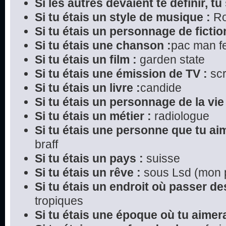
Si les autres devaient te définir, tu 
Si tu étais un style de musique :
Ro
Si tu étais un personnage de fictio
Si tu étais une chanson :
pac man f
Si tu étais un film :
garden state
Si tu étais une émission de TV :
sc
Si tu étais un livre :
candide
Si tu étais un personnage de la vie 
Si tu étais un métier :
radiologue
Si tu étais une personne que tu ai
braff
Si tu étais un pays :
suisse
Si tu étais un rêve :
sous Lsd (mon pr
Si tu étais un endroit où passer d
tropiques
Si tu étais une époque où tu aimera