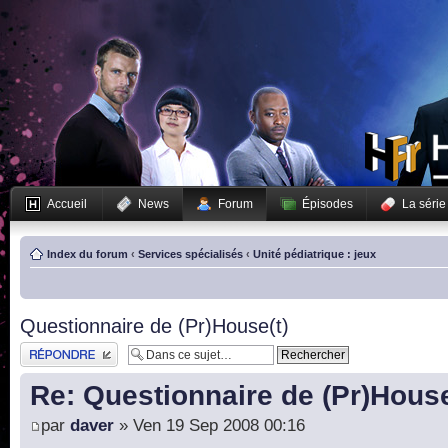
Accueil
News
Forum
Épisodes
La série
Index du forum
‹
Services spécialisés
‹
Unité pédiatrique : jeux
Questionnaire de (Pr)House(t)
Publier une réponse
Re: Questionnaire de (Pr)House
par
daver
» Ven 19 Sep 2008 00:16