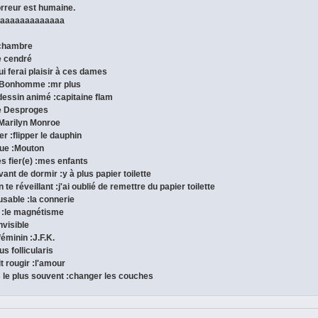
horreur est humaine.
aaaaaaaaaaaaaaa
n chambre
te cendré
qui ferai plaisir à ces dames
e Bonhomme :mr plus
dessin animé :capitaine flam
re Desproges
 :Marilyn Monroe
per :flipper le dauphin
ique :Mouton
es fier(e) :mes enfants
vant de dormir :y à plus papier toilette
 te réveillant :j'ai oublié de remettre du papier toilette
cusable :la connerie
re :le magnétisme
nvisible
féminin :J.F.K.
us follicularis
it rougir :l'amour
is le plus souvent :changer les couches