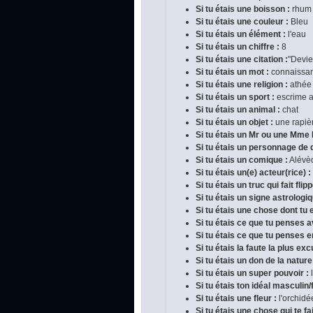
Si tu étais une boisson :
rhum 
Si tu étais une couleur :
Bleu
Si tu étais un élément :
l'eau
Si tu étais un chiffre :
8
Si tu étais une citation :
"Devie
Si tu étais un mot :
connaissa
Si tu étais une religion :
athée
Si tu étais un sport :
escrime 
Si tu étais un animal :
chat
Si tu étais un objet :
une rapiè
Si tu étais un Mr ou une Mm
Si tu étais un personnage de 
Si tu étais un comique :
Alévè
Si tu étais un(e) acteur(rice) :
Si tu étais un truc qui fait flipp
Si tu étais un signe astrologiq
Si tu étais une chose dont tu e
Si tu étais ce que tu penses a
Si tu étais ce que tu penses en
Si tu étais la faute la plus ex
Si tu étais un don de la nature
Si tu étais un super pouvoir :
l
Si tu étais ton idéal masculin/
Si tu étais une fleur :
l'orchidé
Si tu étais une chose qui te fai