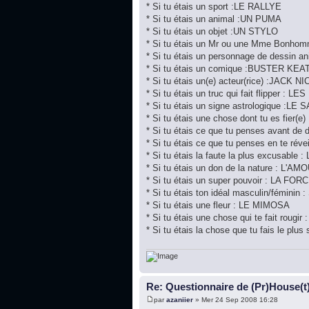
* Si tu étais un sport :LE RALLYE
* Si tu étais un animal :UN PUMA
* Si tu étais un objet :UN STYLO
* Si tu étais un Mr ou une Mme Bonh
* Si tu étais un personnage de dessin
* Si tu étais un comique :BUSTER KE
* Si tu étais un(e) acteur(rice) :JACK
* Si tu étais un truc qui fait flipper : 
* Si tu étais un signe astrologique :LE
* Si tu étais une chose dont tu es fier
* Si tu étais ce que tu penses avant 
* Si tu étais ce que tu penses en te r
* Si tu étais la faute la plus excusabl
* Si tu étais un don de la nature : L'AM
* Si tu étais un super pouvoir : LA FOR
* Si tu étais ton idéal masculin/fémin
* Si tu étais une fleur : LE MIMOSA
* Si tu étais une chose qui te fait rougir
* Si tu étais la chose que tu fais le pl
Re: Questionnaire de (Pr)House(t
par
azaniier
» Mer 24 Sep 2008 16:28