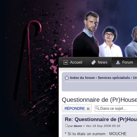
Accueil
News
Forum
Index du forum
‹
Services spécialisés
‹
Un
Questionnaire de (Pr)House
Publier une réponse
Re: Questionnaire de (Pr)Hou
par
daver
» Ven 19 Sep 2008 00:16
* Si tu étais un surnom : MOUCHE