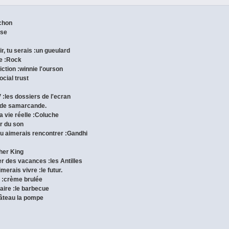
ichon
ise
ir, tu serais :un gueulard
ue :Rock
iction :winnie l'ourson
ocial trust
 :les dossiers de l'ecran
te de samarcande.
a vie réelle :Coluche
ur du son
tu aimerais rencontrer :Gandhi
ther King
er des vacances :les Antilles
merais vivre :le futur.
e :crème brulée
naire :le barbecue
hâteau la pompe