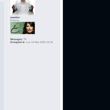
azaniier
Externe
Messages:
78
Enregistré le:
Lun 19 Mai 2008 19:16