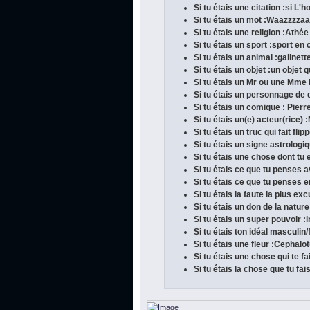
Si tu étais une citation :si L'
Si tu étais un mot :Waazzzz
Si tu étais une religion :Athée
Si tu étais un sport :sport e
Si tu étais un animal :galinet
Si tu étais un objet :un objet 
Si tu étais un Mr ou une Mm
Si tu étais un personnage de 
Si tu étais un comique : Pier
Si tu étais un(e) acteur(rice)
Si tu étais un truc qui fait flip
Si tu étais un signe astrolog
Si tu étais une chose dont tu 
Si tu étais ce que tu penses a
Si tu étais ce que tu penses en
Si tu étais la faute la plus ex
Si tu étais un don de la natu
Si tu étais un super pouvoir :i
Si tu étais ton idéal masculin/
Si tu étais une fleur :Cephalot
Si tu étais une chose qui te fa
Si tu étais la chose que tu fa