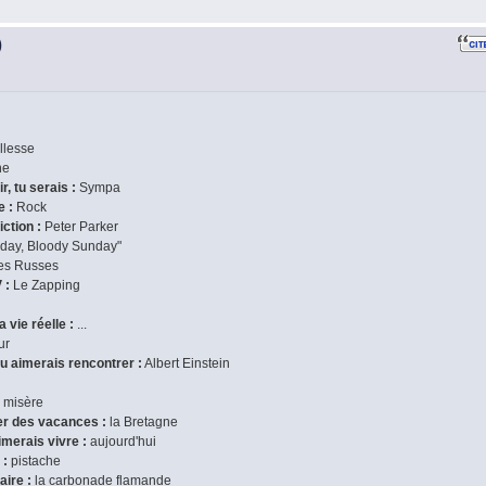
)
illesse
ne
r, tu serais :
Sympa
e :
Rock
iction :
Peter Parker
day, Bloody Sunday"
es Russes
 :
Le Zapping
 vie réelle :
...
ur
tu aimerais rencontrer :
Albert Einstein
a misère
ser des vacances :
la Bretagne
imerais vivre :
aujourd'hui
 :
pistache
aire :
la carbonade flamande