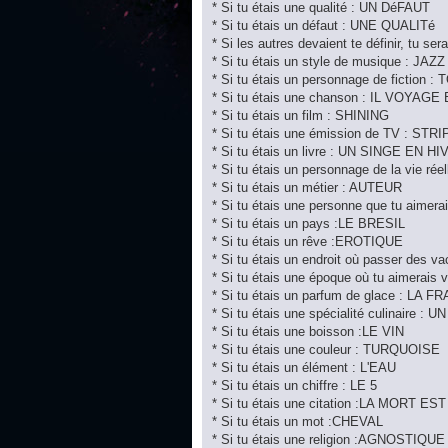
* Si tu étais une qualité : UN DéFAUT
* Si tu étais un défaut : UNE QUALITé
* Si les autres devaient te définir, tu
* Si tu étais un style de musique : JAZZ
* Si tu étais un personnage de fictio
* Si tu étais une chanson : IL VOYAG
* Si tu étais un film : SHINING
* Si tu étais une émission de TV : ST
* Si tu étais un livre : UN SINGE EN H
* Si tu étais un personnage de la vie ré
* Si tu étais un métier : AUTEUR
* Si tu étais une personne que tu aime
* Si tu étais un pays :LE BRESIL
* Si tu étais un rêve :EROTIQUE
* Si tu étais un endroit où passer des 
* Si tu étais une époque où tu aimerais v
* Si tu étais un parfum de glace : LA F
* Si tu étais une spécialité culinaire 
* Si tu étais une boisson :LE VIN
* Si tu étais une couleur : TURQUOISE
* Si tu étais un élément : L'EAU
* Si tu étais un chiffre : LE 5
* Si tu étais une citation :LA MORT 
* Si tu étais un mot :CHEVAL
* Si tu étais une religion :AGNOSTIQUE