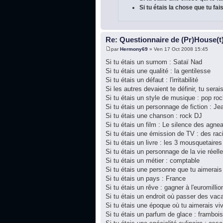
Si tu étais la chose que tu fai
Re: Questionnaire de (Pr)House(t
par
Hermony69
» Ven 17 Oct 2008 15:45
Si tu étais un surnom : Sataï Nad
Si tu étais une qualité : la gentilesse
Si tu étais un défaut : l'irritabilité
Si les autres devaient te définir, tu sera
Si tu étais un style de musique : pop ro
Si tu étais un personnage de fiction : J
Si tu étais une chanson : rock DJ
Si tu étais un film : Le silence des agne
Si tu étais une émission de TV : des rac
Si tu étais un livre : les 3 mousquetaires
Si tu étais un personnage de la vie réelle
Si tu étais un métier : comptable
Si tu étais une personne que tu aimerais 
Si tu étais un pays : France
Si tu étais un rêve : gagner à l'euromillio
Si tu étais un endroit où passer des vac
Si tu étais une époque où tu aimerais vi
Si tu étais un parfum de glace : framboi