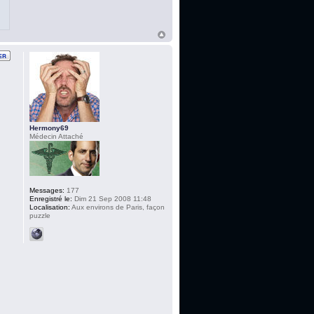
Hermony69
Médecin Attaché
Messages:
177
Enregistré le:
Dim 21 Sep 2008 11:48
Localisation:
Aux environs de Paris, façon
puzzle