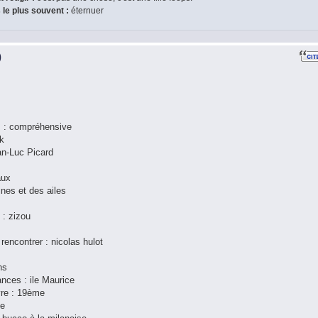
s le plus souvent :
éternuer
)
is : compréhensive
ck
ean-Luc Picard
aux
ines et des ailes
 : zizou
rencontrer : nicolas hulot
ns
ances : ile Maurice
vre : 19ème
se