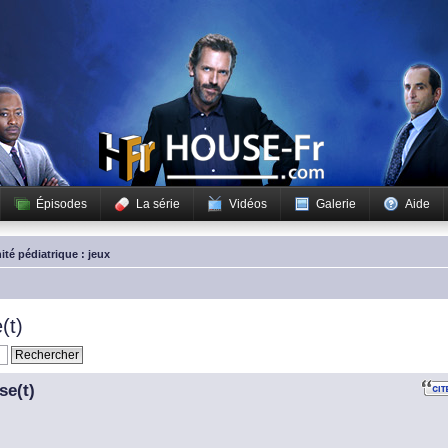
Épisodes
La série
Vidéos
Galerie
Aide
ité pédiatrique : jeux
(t)
se(t)