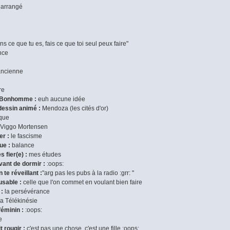
arrangé
ns ce que tu es, fais ce que toi seul peux faire"
nce
ancienne
re
e Bonhomme :
euh aucune idée
dessin animé :
Mendoza (les cités d'or)
que
Viggo Mortensen
er :
le fascisme
ue :
balance
s fier(e) :
mes études
vant de dormir :
:oops:
 te réveillant :
"arg pas les pubs à la radio :grr: "
cusable :
celle que l'on commet en voulant bien faire
 :
la persévérance
a Télékinésie
féminin :
:oops:
e
t rougir :
c'est pas une chose, c'est une fille :oops: