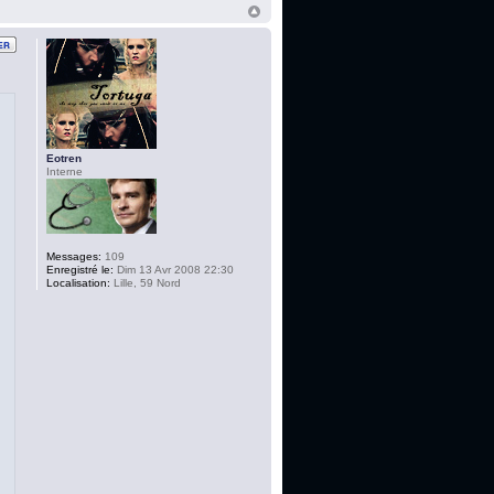
Eotren
Interne
Messages:
109
Enregistré le:
Dim 13 Avr 2008 22:30
Localisation:
Lille, 59 Nord