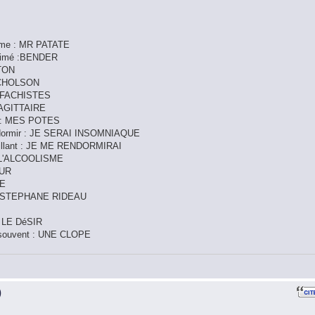
omme : MR PATATE
 animé :BENDER
ATON
 NICHOLSON
LES FACHISTES
 SAGITTAIRE
(e) : MES POTES
de dormir : JE SERAI INSOMNIAQUE
éveillant : JE ME RENDORMIRAI
e : L'ALCOOLISME
OUR
CE
in : STEPHANE RIDEAU
 : LE DéSIR
us souvent : UNE CLOPE
)