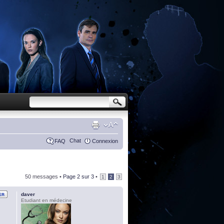
Chat
FAQ
Connexion
50 messages •
Page
2
sur
3
•
1
2
3
daver
Etudiant en médecine