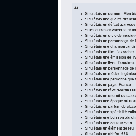
Si tu étais un surnom :Mon b
Si tu étais une qualité :franch
Si tu étais un défaut :paresse
Si les autres devaient te défin
Si tu étais un style de musiq
Si tu étais un personnage de f
Si tu étais une chanson :antis
Si tu étais un film :l'exorciste
Si tu étais une émission de TV
Si tu étais un livre :l'amulet
Si tu étais un personnage de l
Si tu étais un métier :ingénie
Si tu étais une personne que 
Si tu étais un pays :France
Si tu étais un rêve :Martin Lu
Si tu étais un endroit où pass
Si tu étais une époque où tu ai
Si tu étais un parfum de glac
Si tu étais une spécialité culi
Si tu étais une boisson :du c
Si tu étais une couleur :vert
Si tu étais un élément :le feu
Si tu étais un chiffre :666