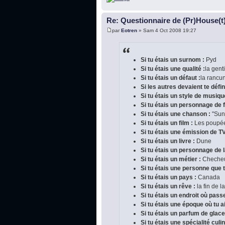
Re: Questionnaire de (Pr)House(t
par
Eotren
» Sam 4 Oct 2008 19:27
Si tu étais un surnom :
Pyd
Si tu étais une qualité :
la gent
Si tu étais un défaut :
la rancu
Si les autres devaient te défini
Si tu étais un style de musiqu
Si tu étais un personnage de f
Si tu étais une chanson :
"Sun
Si tu étais un film :
Les poupé
Si tu étais une émission de TV
Si tu étais un livre :
Dune
Si tu étais un personnage de la
Si tu étais un métier :
Cheche
Si tu étais une personne que 
Si tu étais un pays :
Canada
Si tu étais un rêve :
la fin de l
Si tu étais un endroit où pas
Si tu étais une époque où tu a
Si tu étais un parfum de glace
Si tu étais une spécialité culin