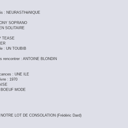
 serais : NEURASTHéNIQUE
n : TONY SOPRANO
E EN SOLITAIRE
RIP TEASE
IVER
elle : UN TOUBIB
rais rencontrer : ANTOINE BLONDIN
vacances : UNE ILE
ivre : 1970
RAISE
: UN BOEUF MODE
EST NOTRE LOT DE CONSOLATION (Frédéric Dard)