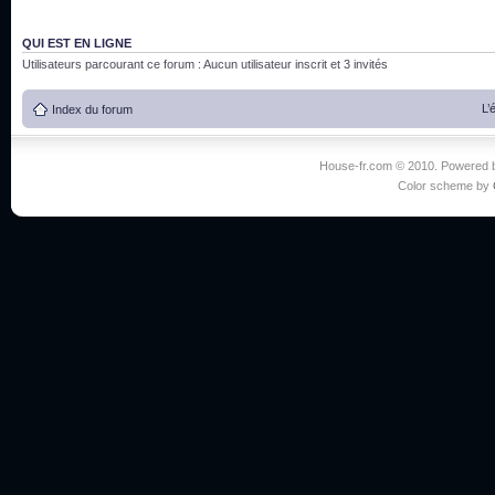
QUI EST EN LIGNE
Utilisateurs parcourant ce forum : Aucun utilisateur inscrit et 3 invités
L’
Index du forum
House-fr.com © 2010. Powered
Color scheme by