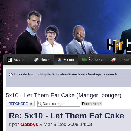
Accueil
News
Forum
Épisodes
La série
Index du forum
‹
Hôpital Princeton-Plainsboro
‹
5e étage : saison 5
5x10 - Let Them Eat Cake (Manger, bouger)
Publier une réponse
Re: 5x10 - Let Them Eat Cake
par
Gabbys
» Mar 9 Déc 2008 14:03