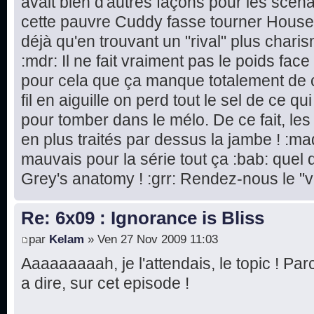
avait bien d'autres façons pour les scéna
cette pauvre Cuddy fasse tourner House 
déjà qu'en trouvant un "rival" plus chari
:mdr: Il ne fait vraiment pas le poids fac
pour cela que ça manque totalement de cré
fil en aiguille on perd tout le sel de ce qu
pour tomber dans le mélo. De ce fait, le
en plus traités par dessus la jambe ! :m
mauvais pour la série tout ça :bab: quel
Grey's anatomy ! :grr: Rendez-nous le "vr
Re: 6x09 : Ignorance is Bliss
par
Kelam
» Ven 27 Nov 2009 11:03
Aaaaaaaaah, je l'attendais, le topic ! Par
a dire, sur cet episode !