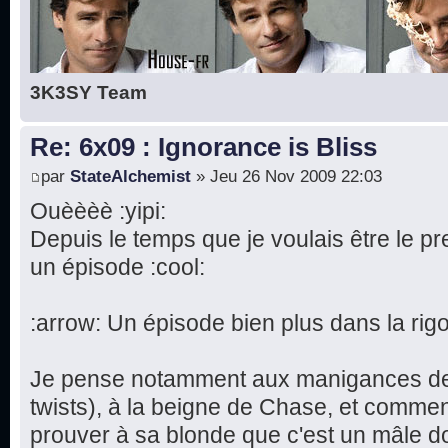
3K3SY Team
Re: 6x09 : Ignorance is Bliss
par
StateAlchemist
» Jeu 26 Nov 2009 22:03
Ouèèèè :yipi:
Depuis le temps que je voulais être le p
un épisode :cool:
:arrow: Un épisode bien plus dans la rigo
Je pense notamment aux manigances de 
twists), à la beigne de Chase, et commen
prouver à sa blonde que c'est un mâle d