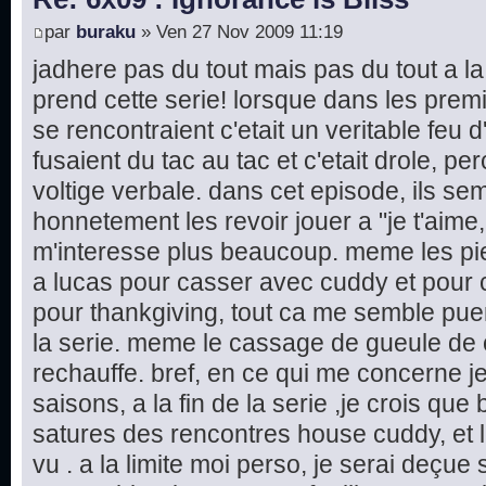
par
buraku
» Ven 27 Nov 2009 11:19
jadhere pas du tout mais pas du tout a l
prend cette serie! lorsque dans les pre
se rencontraient c'etait un veritable feu d'
fusaient du tac au tac et c'etait drole, p
voltige verbale. dans cet episode, ils sem
honnetement les revoir jouer a "je t'aime
m'interesse plus beaucoup. meme les pi
a lucas pour casser avec cuddy et pour c
pour thankgiving, tout ca me semble pueril
la serie. meme le cassage de gueule de 
rechauffe. bref, en ce qui me concerne je
saisons, a la fin de la serie ,je crois qu
satures des rencontres house cuddy, et l
vu . a la limite moi perso, je serai deçue si