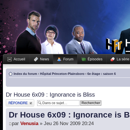
Accueil
News
Forum
Épisodes
La série
Index du forum
‹
Hôpital Princeton-Plainsboro
‹
6e étage : saison 6
Dr House 6x09 : Ignorance is Bliss
Publier une réponse
Dr House 6x09 : Ignorance is B
par
Venusia
» Jeu 26 Nov 2009 20:24