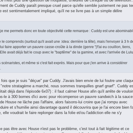
(ce n'est plus une question de moquette, d'heures de clinique ou de télévision..
ent de Cuddy paraît presque cruel parce qu'elle semble justement ne pas ten
 est sentimentalement impliqué, qu'il ne se livre pas à un simple délire
 je me permets donc en toute objectivité cette remarque : Cuddy est une abominab
 le comprends (surtout qu'il avait une :idea: derrière la tête), mais l'envoyer à 3 h d
lui faire apporter un pauvre casse-croûte à la dinde (genre "j't'ai eu couillon, tiens,
Elle avait déjà fait le coup avec le "baptême" de la gamine, et avec l'arrivée de Lul
 scénaristes, et même si c'est fait exprès. Mais pour que j'en arrive à considérer
.
 fois que je suis "déçue" par Cuddy. J'avais bien envie de lui foutre une claqu
e "notre stratagème a marché, nous sommes tranquilles gnarf gnarf". Cuddy e
était déjà dans l'épisode 6x07) : il faut calmer House afin qu'il arrête de vouloir
ons-le à 300 bornes d'ici avec pour récompense un pauvre sandwich à la sauce
de House ne lâche pas l'affaire, alors faisons-lui croire que j'ai rompu avec
uire et s'humilie ainsi davantage quand il découvrira que je l'ai encore bien fa
 elle voudrait le faire replonger dans la folie et/ou l'addiction elle ne s'y
le pas être avec House n'est pas le problème, c'est tout à fait légitime et ce