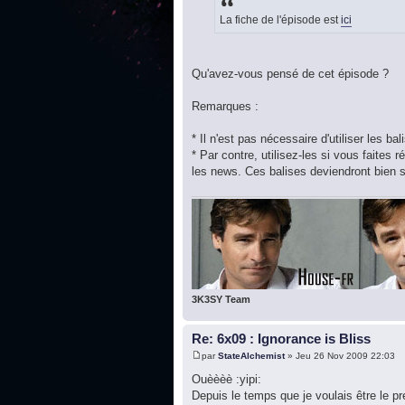
La fiche de l'épisode est
ici
Qu'avez-vous pensé de cet épisode ?
Remarques :
* Il n'est pas nécessaire d'utiliser les b
* Par contre, utilisez-les si vous faite
les news. Ces balises deviendront bien s
3K3SY Team
Re: 6x09 : Ignorance is Bliss
par
StateAlchemist
» Jeu 26 Nov 2009 22:03
Ouèèèè :yipi:
Depuis le temps que je voulais être le p