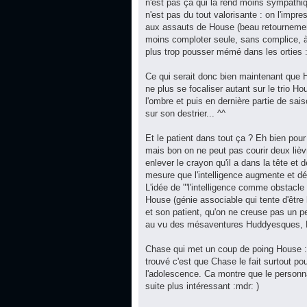
n'est pas ça qui la rend moins sympathiq
n'est pas du tout valorisante : on l'impr
aux assauts de House (beau retournement 
moins comploter seule, sans complice, à 
plus trop pousser mémé dans les orties :
Ce qui serait donc bien maintenant que H
ne plus se focaliser autant sur le trio H
l'ombre et puis en dernière partie de sai
sur son destrier... ^^
Et le patient dans tout ça ? Eh bien pou
mais bon on ne peut pas courir deux lièvr
enlever le crayon qu'il a dans la tête et
mesure que l'intelligence augmente et déc
L'idée de "'l'intelligence comme obstacl
House (génie associable qui tente d'être 
et son patient, qu'on ne creuse pas un peu
au vu des mésaventures Huddyesques, Hou
Chase qui met un coup de poing House : y
trouvé c'est que Chase le fait surtout pour
l'adolescence. Ca montre que le personn
suite plus intéressant :mdr: )