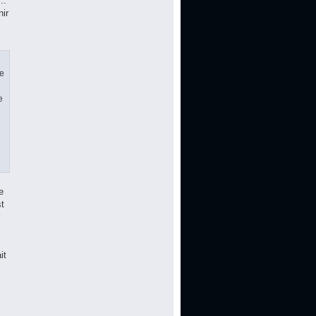
..
ir
le
e
u
e
st
it