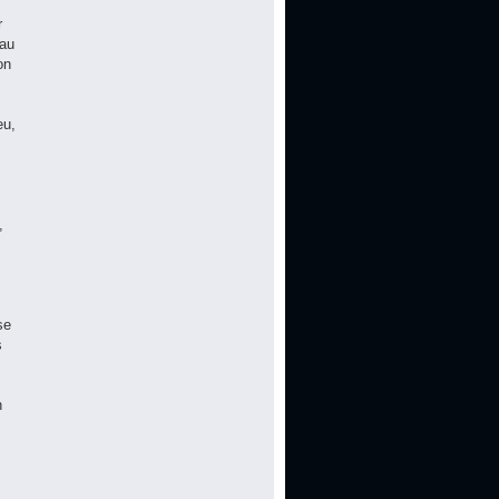
r
 au
on
eu,
,
se
s
n