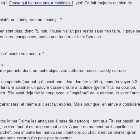
si) !
Chase qui fait une erreur médicale !
:yipi: Ça fait toujours du bien de
lutôt au Luddy. Voir au Lhuddy...?
en sont plus, donc ?), non, House n'allait pas rester sans rien faire. Il paye s
les pires manigances, casse une fenêtre et feint l'ivresse...
se" existe vraiment :o *
ux...
e me permets donc en toute objectivité cette remarque : Cuddy est une
 comprends (surtout qu'il avait une :idea: derrière la tête), mais l'envoyer à 3 
 lui faire apporter un pauvre casse-croûte à la dinde (genre "j't'ai eu couillon,
uch. Elle avait déjà fait le coup avec le "baptême" de la gamine, et avec l'arri
cénaristes, et même si c'est fait exprès. Mais pour que j'en arrive à considére
os Minet (j'aime les analyses à base de cartoon) : tant que Titi est passif, et
on s'en fout, il est mignon tout plein. A partir du moment où il appelle les
arché", peu importe les mauvaises intentions du chat, c'est ce dernier qu'on
onstre sans cœur qu'on peut pas supporter.