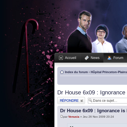
Accueil
News
Forum
Index du forum
‹
Hôpital Princeton-Plain
Dr House 6x09 : Ignorance i
Publier une réponse
Dr House 6x09 : Ignorance is 
par
Venusia
» Jeu 26 Nov 2009 20:24