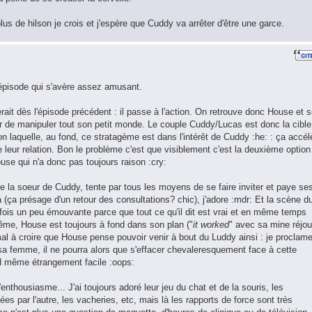
lus de hilson je crois et j'espère que Cuddy va arrêter d'être une garce.
épisode qui s'avère assez amusant.
erait dès l'épisode précédent : il passe à l'action. On retrouve donc House et 
 de manipuler tout son petit monde. Le couple Cuddy/Lucas est donc la cible
n laquelle, au fond, ce stratagème est dans l'intérêt de Cuddy :he: : ça accél
e leur relation. Bon le problème c'est que visiblement c'est la deuxième option
se qui n'a donc pas toujours raison :cry:
de la soeur de Cuddy, tente par tous les moyens de se faire inviter et paye se
pa (ça présage d'un retour des consultations? chic), j'adore :mdr: Et la scène d
 la fois un peu émouvante parce que tout ce qu'il dit est vrai et en même temps
même, House est toujours à fond dans son plan ("
it worked
" avec sa mine réjou
l à croire que House pense pouvoir venir à bout du Luddy ainsi : je proclam
sa femme, il ne pourra alors que s'effacer chevaleresquement face à cette
nd même étrangement facile :oops:
enthousiasme... J'ai toujours adoré leur jeu du chat et de la souris, les
es par l'autre, les vacheries, etc, mais là les rapports de force sont très