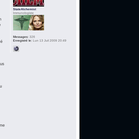
StateAlchemist
Immunologiste
n
e
Messages:
326
Enregistré le:
Lun 13 Juil 2009 20:49
yé
lus
du
ime