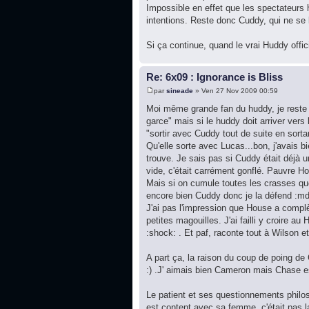
Impossible en effet que les spectateurs 
intentions. Reste donc Cuddy, qui ne se la
Si ça continue, quand le vrai Huddy offic
Re: 6x09 : Ignorance is Bliss
par
sineade
» Ven 27 Nov 2009 00:59
Moi même grande fan du huddy, je reste
garce" mais si le huddy doit arriver vers 
"sortir avec Cuddy tout de suite en sorta
Qu'elle sorte avec Lucas...bon, j'avais b
trouve. Je sais pas si Cuddy était déjà 
vide, c'était carrément gonflé. Pauvre Ho
Mais si on cumule toutes les crasses que 
encore bien Cuddy donc je la défend :mdr
J'ai pas l'impression que House a complète
petites magouilles. J'ai failli y croire 
:shock: . Et paf, raconte tout à Wilson e
A part ça, la raison du coup de poing de
:) .J' aimais bien Cameron mais Chase es
Le patient et ses questionnements philosop
est content avec sa femme, c'était pas la