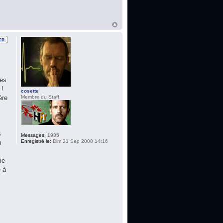
ses
 !
cosette
Membre du Staff
ère
s
Messages:
1935
Enregistré le:
Dim 21 Sep 2008 14:16
u
ie
e à