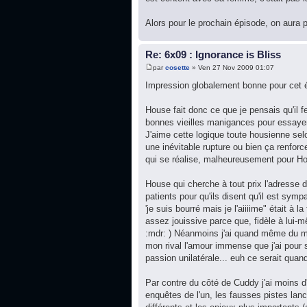
Alors pour le prochain épisode, on aura p
Re: 6x09 : Ignorance is Bliss
par
cosette
» Ven 27 Nov 2009 01:07
Impression globalement bonne pour cet 
House fait donc ce que je pensais qu'il f
bonnes vieilles manigances pour essayer
J'aime cette logique toute housienne selo
une inévitable rupture ou bien ça renforc
qui se réalise, malheureusement pour Hou
House qui cherche à tout prix l'adresse 
patients pour qu'ils disent qu'il est sym
'je suis bourré mais je l'aiiiime" était à
assez jouissive parce que, fidèle à lui-
:mdr: ) Néanmoins j'ai quand même du ma
mon rival l'amour immense que j'ai pour 
passion unilatérale... euh ce serait qua
Par contre du côté de Cuddy j'ai moins d'
enquêtes de l'un, les fausses pistes lancé