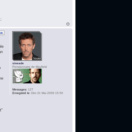
k:
le
an
sineade
Pensionnaire de Mayfield
n
me
Messages:
127
Enregistré le:
Dim 31 Mai 2009 15:50
t"