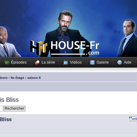
Épisodes
La série
Vidéos
Galerie
Aide
sboro
‹
6e étage : saison 6
s Bliss
Bliss