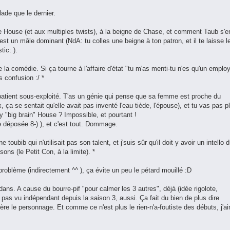
lade que le dernier.
ouse (et aux multiples twists), à la beigne de Chase, et comment Taub s'e
est un mâle dominant (NdA: tu colles une beigne à ton patron, et il te laisse l
ic: ).
e la comédie. Si ça tourne à l'affaire d'état "tu m'as menti-tu n'es qu'un emplo
is confusion :/ *
atient sous-exploité. T'as un génie qui pense que sa femme est proche du
ix, ça se sentait qu'elle avait pas inventé l'eau tiède, l'épouse), et tu vas pas p
y "big brain" House ? Impossible, et pourtant !
déposée 8-) ), et c'est tout. Dommage.
 toubib qui n'utilisait pas son talent, et j'suis sûr qu'il doit y avoir un intello 
s (le Petit Con, à la limite). *
roblème (indirectement ^^ ), ça évite un peu le pétard mouillé :D
dans. A cause du bourre-pif "pour calmer les 3 autres", déjà (idée rigolote,
 pas vu indépendant depuis la saison 3, aussi. Ça fait du bien de plus dire
ère le personnage. Et comme ce n'est plus le rien-n'a-foutiste des débuts, j'a