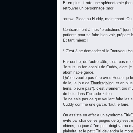
Et en plus, il rate une splénectomie (ben 
retrouver un personnage :mdr:
:arrow: Place au Huddy, maintenant. Ou p
Contrairement à mes "prédictions" (qui n'
patients pour se faire bien voir, prépare 
Et tant mieux !
* C'est à se demander si le "nouveau Hou
Par contre, de l'autre côté, c'est pas mie
Je suis un fan absolu de Cuddy, alors j
abominable garce.
Qu'elle veuille pas être avec House, je le
de là, le jour de
Thanksgiving
, et en plus
tiens, pleure pas"), c'est vraiment too m
de Lulu dans l'épisode 7 itou.
Je ne sais pas ce que veulent faire les s
Cuddy comme une garce, 'faut le faire.
On assiste en effet à un syndrome Titi/Gr
évite par chance les pièges de Sylvestre, 
chiens, ou joue à "ce petit doigt va au m
plaindra, et le petit Titi deviendra le m