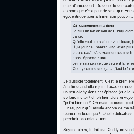
différents et les enjeux plus importants 
mais d'amoooour). Du coup, le comportem
compte que c'est pour de vrai, que House
égocentrique pour affirmer son pouvoir...
StateAlchemist a écrit:
Je suis un fan absolu de Cuddy, alors
garce.
Qu'elle veuille pas être avec House, je
là, le jour de Thanksgiving, et en plus 
pleure pas"), c'est vraiment too much. 
dans l'épisode 7 itou.
Je ne sais pas ce que veulent faire les
Cuddy comme une garce, 'faut le faire
Je plussoie totalement. C'est la première
à la fin quand elle rejoint Lucas en mod
un peu
bitchy
dans cet épisode (et elle l'
se faire inviter? oh eh bien alors envoy
"je t'ai bien eu !" Oh mais ce casse-pied 
Lucas, pour qu'il essaie encore de me séd
tourner en bourrique !! Quelle délicatesse,
prendrait pas mieux :mdr:
Soyons clairs, le fait que Cuddy ne veuil