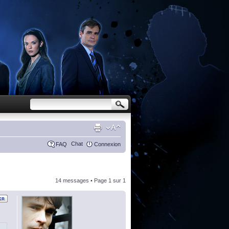
Chat
FAQ
Connexion
14 messages • Page
1
sur
1