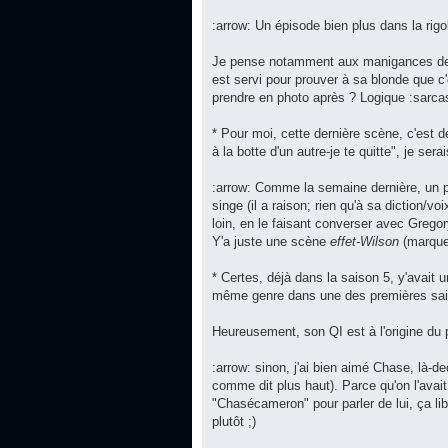
:arrow: Un épisode bien plus dans la rigo
Je pense notamment aux manigances de H
est servi pour prouver à sa blonde que c'
prendre en photo après ? Logique :sarcast
* Pour moi, cette dernière scène, c'est d
à la botte d'un autre-je te quitte", je sera
:arrow: Comme la semaine dernière, un p
singe (il a raison; rien qu'à sa diction/vo
loin, en le faisant converser avec Gregor
Y'a juste une scène
effet-Wilson
(marque 
* Certes, déjà dans la saison 5, y'avait une
même genre dans une des premières saison
Heureusement, son QI est à l'origine du p
:arrow: sinon, j'ai bien aimé Chase, là-de
comme dit plus haut). Parce qu'on l'avait
"Chasécameron" pour parler de lui, ça lib
plutôt ;)