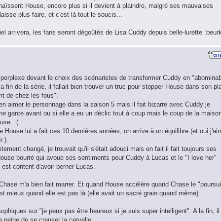
haïssent House, encore plus si il devient à plaindre, malgré ses mauvaises
isse plus faire, et c'est là tout le soucis...
iel arrivera, les fans seront dégoûtés de Lisa Cuddy depuis belle-lurette :beur
 perplexe devant le choix des scénaristes de transformer Cuddy en "abominab
la fin de la série, il fallait bien trouver un truc pour stopper House dans son pl
nt de chez les fous".
ien aimer le personnage dans la saison 5 mais il fait bizarre avec Cuddy je
une garce avant ou si elle a eu un déclic tout à coup mais le coup de la maiso
use. :(
House lui a fait ces 10 dernières années, on arrive à un équilibre (et oui j'ai
:).
ment changé, je trouvait qu'il s'était adouci mais en fait il fait toujours ses
au House bourré qui avoue ses sentiments pour Cuddy à Lucas et le "I love her"
t est content d'avoir berner Lucas.
 Chase m'a bien fait marrer. Et quand House accélère quand Chase le "poursui
t mieux quand elle est pas là (elle avait un sacré grain quand même).
hiques sur "je peux pas être heureux si je suis super intelligent". A la fin, il
 peine de se creuser la cervelle.