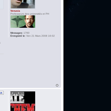
Venusia
Professeurs des universités et PH
Messages:
1760
Enregistré le:
Ven 21 Mars 2008 16:02
s