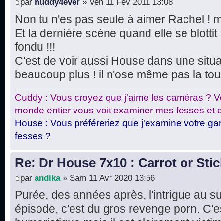
par
huddy4ever
» Ven 11 Fév 2011 13:08
Non tu n'es pas seule à aimer Rachel ! mo
Et la dernière scène quand elle se blotti
fondu !!!
C'est de voir aussi House dans une situat
beaucoup plus ! il n'ose même pas la tou
Cuddy : Vous croyez que j'aime les caméras ? Vo
monde entier vous voit examiner mes fesses et c
House : Vous préféreriez que j'examine votre gar
fesses ?
Re: Dr House 7x10 : Carrot or Stic
par
andika
» Sam 11 Avr 2020 13:56
Purée, des années après, l'intrigue au s
épisode, c'est du gros revenge porn. C'es