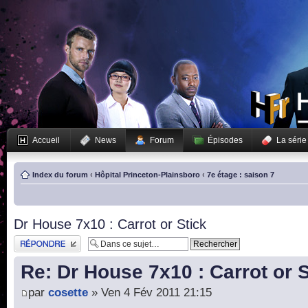
Accueil
News
Forum
Épisodes
La série
Index du forum
‹
Hôpital Princeton-Plainsboro
‹
7e étage : saison 7
Dr House 7x10 : Carrot or Stick
Publier une réponse
Re: Dr House 7x10 : Carrot or S
par
cosette
» Ven 4 Fév 2011 21:15