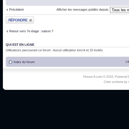
Précédent
Afficher les messages publiés depuis:
Publier une réponse
Retour vers 7e étage : saison 7
QUI EST EN LIGNE
Utilisateurs parcourant ce forum : Aucun utilisateur inscrit et 15 invités
L’
Index du forum
House-fr.com © 2010. Powered
Color scheme by