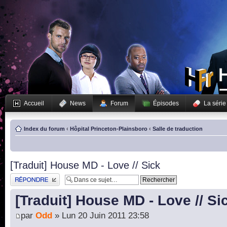
Accueil
News
Forum
Épisodes
La série
Index du forum
‹
Hôpital Princeton-Plainsboro
‹
Salle de traduction
[Traduit] House MD - Love // Sick
Publier une réponse
[Traduit] House MD - Love // Si
par
Odd
» Lun 20 Juin 2011 23:58