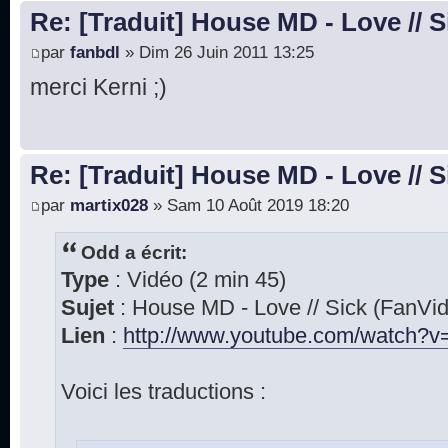
Re: [Traduit] House MD - Love // S
par
fanbdl
» Dim 26 Juin 2011 13:25
merci Kerni ;)
Re: [Traduit] House MD - Love // S
par
martix028
» Sam 10 Août 2019 18:20
Odd a écrit:
Type
: Vidéo (2 min 45)
Sujet
: House MD - Love // Sick (FanVi
Lien
:
http://www.youtube.com/watch?v=
Voici les traductions :