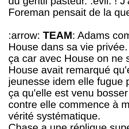
du gentil pasteur. :evil: !
Foreman pensait de la qu
:arrow:
TEAM
: Adams comm
House dans sa vie privée.
ça car avec House on ne s
House avait remarqué qu'e
jeunesse idem elle fugue po
ça qu'elle est venu bosser
contre elle commence à me
vérité systématique.
Chase a une réplique supe