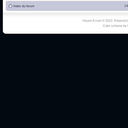
L’
Index du forum
House-fr.com © 2010. Powered
Color scheme by