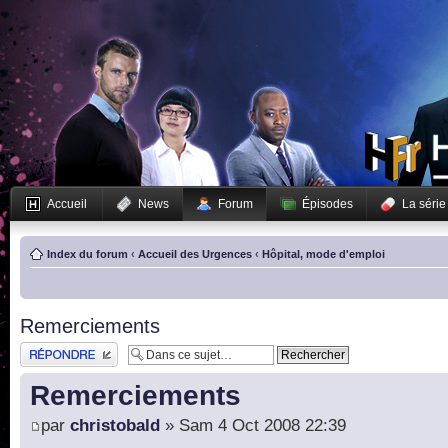
Accueil
News
Forum
Épisodes
La série
Index du forum
‹
Accueil des Urgences
‹
Hôpital, mode d'emploi
Remerciements
Publier une réponse
Remerciements
par
christobald
» Sam 4 Oct 2008 22:39