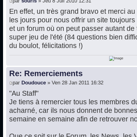
par
souris
» Jeu 8 Juil 2010 12:31
En effet, un très grand bravo et merci au
les jours pour nous offrir un site toujour
et un forum où on peut passer autant de 
super jeu de l'été (84 questions bien diffi
du boulot, félicitations !)
Re: Remerciements
par
Doudouce
» Ven 28 Jan 2011 16:32
"Au Staff"
Je tiens à remercier tous les membres du 
acharné, car ils nous donnent de bonnes
semaine en semaine afin de retrouver not
Que ce soit sur le Forum, les News, les V