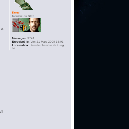
Kerni
Membre du Staff
 à
Messages:
3774
Enregistré le:
Ven 21 Mars 2008 18:01
Localisation:
Dans la chambre de Greg.
^^
il