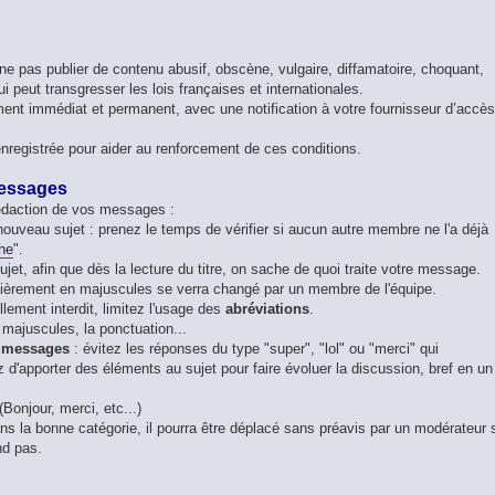
ne pas publier de contenu abusif, obscène, vulgaire, diffamatoire, choquant,
 peut transgresser les lois françaises et internationales.
ent immédiat et permanent, avec une notification à votre fournisseur d’accès
nregistrée pour aider au renforcement de ces conditions.
messages
rédaction de vos messages :
 nouveau sujet : prenez le temps de vérifier si aucun autre membre ne l'a déjà
he
".
ujet, afin que dès la lecture du titre, on sache de quoi traite votre message.
 entièrement en majuscules se verra changé par un membre de l'équipe.
lement interdit, limitez l'usage des
abréviations
.
s majuscules, la ponctuation...
 messages
: évitez les réponses du type "super", "lol" ou "merci" qui
 d'apporter des éléments au sujet pour faire évoluer la discussion, bref en un
(Bonjour, merci, etc...)
s la bonne catégorie, il pourra être déplacé sans préavis par un modérateur s'
nd pas.