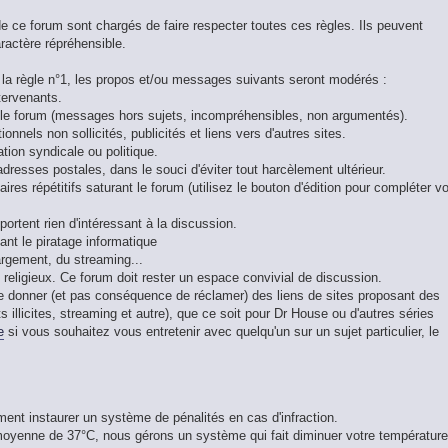
e ce forum sont chargés de faire respecter toutes ces règles. Ils peuvent
ractère répréhensible.
a règle n°1, les propos et/ou messages suivants seront modérés :
tervenants.
le forum (messages hors sujets, incompréhensibles, non argumentés).
nnels non sollicités, publicités et liens vers d'autres sites.
ion syndicale ou politique.
resses postales, dans le souci d'éviter tout harcèlement ultérieur.
res répétitifs saturant le forum (utilisez le bouton d'édition pour compléter v
rtent rien d'intéressant à la discussion.
nt le piratage informatique
rgement, du streaming...
u religieux. Ce forum doit rester un espace convivial de discussion.
donner (et pas conséquence de réclamer) des liens de sites proposant des
 illicites, streaming et autre), que ce soit pour Dr House ou d'autres séries
e
si vous souhaitez vous entretenir avec quelqu'un sur un sujet particulier, le
ment instaurer un système de pénalités en cas d'infraction.
 moyenne de 37°C, nous gérons un système qui fait diminuer votre température