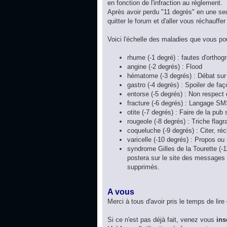
en fonction de l'infraction au réglement.
Après avoir perdu "11 degrés" en une seu
quitter le forum et d'aller vous réchauffer 
Voici l'échelle des maladies que vous po
rhume (-1 degré) : fautes d'orthog
angine (-2 degrés) : Flood
hématome (-3 degrés) : Débat sur la
gastro (-4 degrés) : Spoiler de faç
entorse (-5 degrés) : Non respect 
fracture (-6 degrés) : Langage SM
otite (-7 degrés) : Faire de la pub
rougeole (-8 degrés) : Triche flagr
coqueluche (-9 degrés) : Citer, réc
varicelle (-10 degrés) : Propos ou
syndrome Gilles de la Tourette (-
postera sur le site des messages 
supprimés.
A vous
Merci à tous d'avoir pris le temps de lire
Si ce n'est pas déjà fait, venez vous
ins