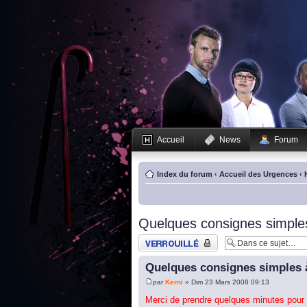
Accueil
News
Forum
Index du forum
‹
Accueil des Urgences
‹
Quelques consignes simples
Sujet verrouillé
Quelques consignes simples à
par
Kerni
» Dim 23 Mars 2008 09:13
Merci de prendre quelques minutes pour 