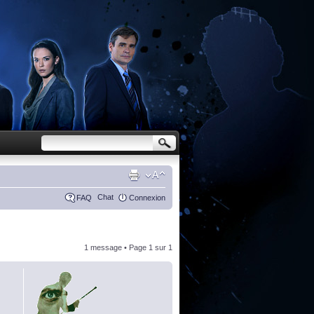
Chat
FAQ
Connexion
1 message • Page
1
sur
1