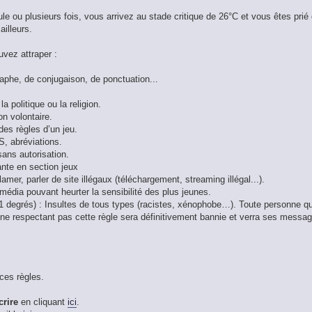
le ou plusieurs fois, vous arrivez au stade critique de 26°C et vous êtes prié
ailleurs.
uvez attraper :
raphe, de conjugaison, de ponctuation...
 politique ou la religion.
on volontaire.
des règles d’un jeu.
S, abréviations.
 sans autorisation.
ante en section jeux
lamer, parler de site illégaux (téléchargement, streaming illégal...).
 média pouvant heurter la sensibilité des plus jeunes.
11 degrés) : Insultes de tous types (racistes, xénophobe…). Toute personne qu
ne respectant pas cette règle sera définitivement bannie et verra ses messa
 ces règles.
crire
en cliquant
ici
.