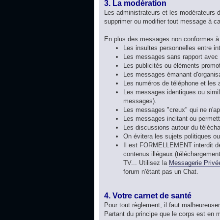
3. La modération
Les administrateurs et les modérateurs d
supprimer ou modifier tout message à ca
En plus des messages non conformes à l
Les insultes personnelles entre in
Les messages sans rapport avec 
Les publicités ou éléments promotio
Les messages émanant d'organisat
Les numéros de téléphone et les ad
Les messages identiques ou similai
messages).
Les messages "creux" qui ne n'appo
Les messages incitant ou permetta
Les discussions autour du télécha
On évitera les sujets politiques o
Il est FORMELLEMENT interdit de 
contenus illégaux (téléchargements
TV... Utilisez la
Messagerie Privé
forum n'étant pas un Chat.
4. Votre carnet de santé
Pour tout règlement, il faut malheureuse
Partant du principe que le corps est en