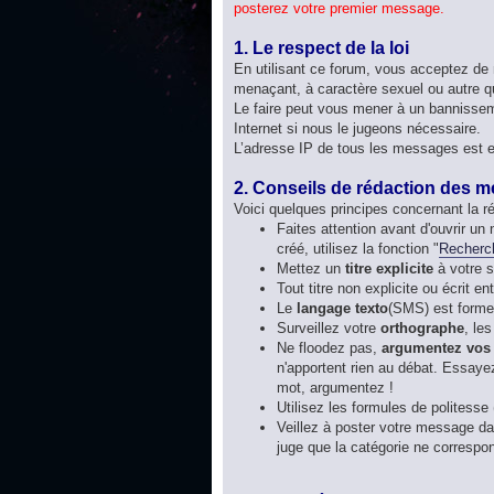
posterez votre premier message.
1. Le respect de la loi
En utilisant ce forum, vous acceptez de 
menaçant, à caractère sexuel ou autre qui
Le faire peut vous mener à un bannissem
Internet si nous le jugeons nécessaire.
L’adresse IP de tous les messages est e
2. Conseils de rédaction des 
Voici quelques principes concernant la 
Faites attention avant d'ouvrir un
créé, utilisez la fonction "
Recherc
Mettez un
titre explicite
à votre s
Tout titre non explicite ou écrit
Le
langage texto
(SMS) est formel
Surveillez votre
orthographe
, le
Ne floodez pas,
argumentez vos
n'apportent rien au débat. Essayez
mot, argumentez !
Utilisez les formules de politesse 
Veillez à poster votre message dan
juge que la catégorie ne correspo