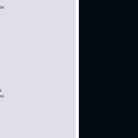
 de
i
ges