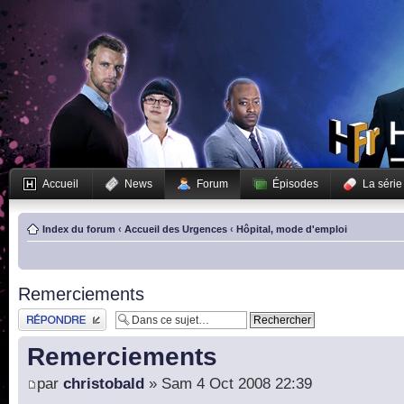
Accueil
News
Forum
Épisodes
La série
Index du forum
‹
Accueil des Urgences
‹
Hôpital, mode d'emploi
Remerciements
Publier une réponse
Remerciements
par
christobald
» Sam 4 Oct 2008 22:39