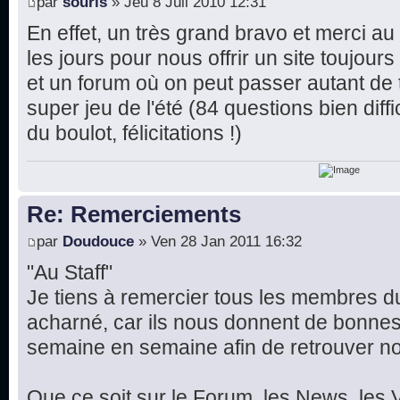
par
souris
» Jeu 8 Juil 2010 12:31
En effet, un très grand bravo et merci au
les jours pour nous offrir un site toujour
et un forum où on peut passer autant de 
super jeu de l'été (84 questions bien diffi
du boulot, félicitations !)
Re: Remerciements
par
Doudouce
» Ven 28 Jan 2011 16:32
"Au Staff"
Je tiens à remercier tous les membres du 
acharné, car ils nous donnent de bonnes
semaine en semaine afin de retrouver not
Que ce soit sur le Forum, les News, les V