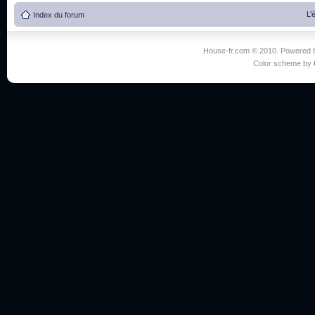
L’
Index du forum
House-fr.com © 2010. Powered
Color scheme by