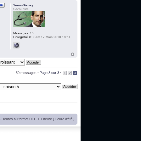
YoannDisney
Secouriste
Messages:
15
Enregistré le:
Sam 17 Mars 2018 18:51
50 messages •
Page
3
sur
3
•
1
2
3
• Heures au format UTC + 1 heure [ Heure d’été ]