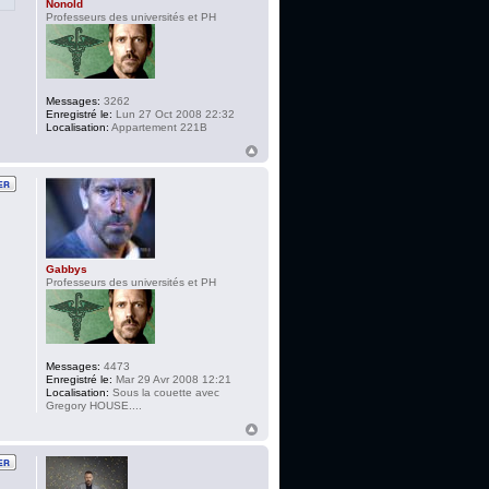
Nonold
Professeurs des universités et PH
Messages:
3262
Enregistré le:
Lun 27 Oct 2008 22:32
Localisation:
Appartement 221B
Gabbys
Professeurs des universités et PH
Messages:
4473
Enregistré le:
Mar 29 Avr 2008 12:21
Localisation:
Sous la couette avec
Gregory HOUSE....