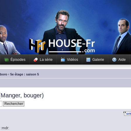
Épisodes
La série
Vidéos
Galerie
Aide
sboro
‹
5e étage : saison 5
(Manger, bouger)
 :mdr: