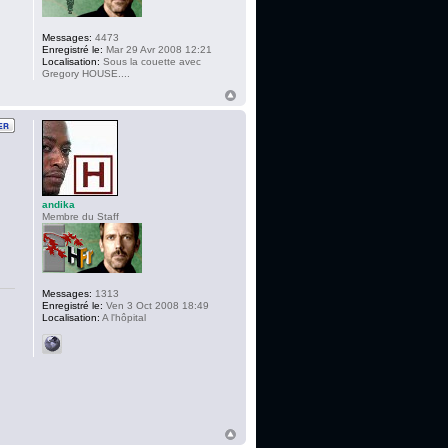
Messages:
4473
Enregistré le:
Mar 29 Avr 2008 12:21
Localisation:
Sous la couette avec
Gregory HOUSE....
andika
Membre du Staff
Messages:
1313
Enregistré le:
Ven 3 Oct 2008 18:49
Localisation:
A l'hôpital