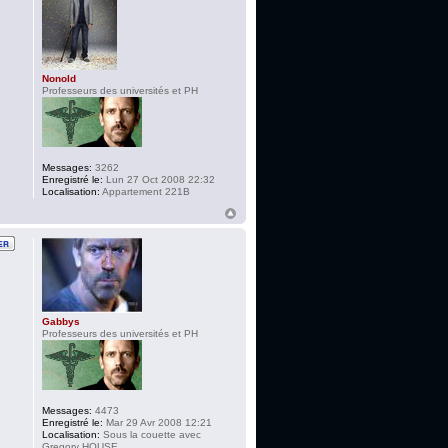
Nonold
Professeurs des universités et PH
Messages:
3262
Enregistré le:
Lun 27 Oct 2008 22:32
Localisation:
Appartement 221B
Gabbys
Professeurs des universités et PH
Messages:
4473
Enregistré le:
Mar 29 Avr 2008 12:21
Localisation:
Sous la couette avec
Gregory HOUSE....