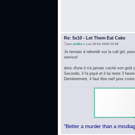
Re: 5x10 - Let Them Eat Cake
par
andika
» Lun 20 Avr 2009 23:39
Je tennais à rebondir sur la call girl, p
service!
donc d'une il n'a jamais caché son goût p
Secondo, il l'a payé et il lui reste 3 heu
Dernièrement, il faut être naïf pour croire q
"Better a murder than a misdiag