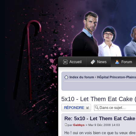
Accueil
News
Forum
Index du forum
‹
Hôpital Princeton-Plain
5x10 - Let Them Eat Cake 
Publier une réponse
Re: 5x10 - Let Them Eat Cake
par
Gabbys
» Mar 9 Déc 2008 14:03
Ho ! oui on vois bien ce que tu veux dire