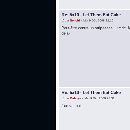
Re: 5x10 - Let Them Eat Cake
par
Nonold
» Mar 9 Déc 2008 22:19
Peut-être contre un strip-tease... :mdr: J
déjà)
Re: 5x10 - Let Them Eat Cake
par
Gabbys
» Mar 9 Déc 2008 22:31
J'arrive :out: