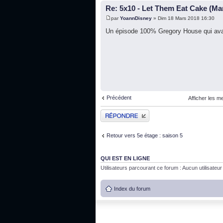
Re: 5x10 - Let Them Eat Cake (Ma
par
YoannDisney
» Dim 18 Mars 2018 16:30
Un épisode 100% Gregory House qui avait
Précédent
Afficher les m
Publier une réponse
Retour vers 5e étage : saison 5
QUI EST EN LIGNE
Utilisateurs parcourant ce forum : Aucun utilisateur i
Index du forum