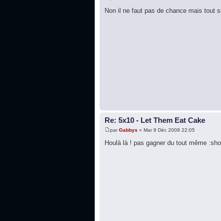
Non il ne faut pas de chance mais tout 
Re: 5x10 - Let Them Eat Cake
par
Gabbys
» Mar 9 Déc 2008 22:05
Houlà là ! pas gagner du tout même :sho