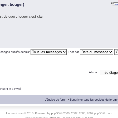
nger, bouger)
 de quoi choquer c'est clair
essages publiés depuis:
Trier par
Aller à:
nscrit et 1 invité
L’équipe du forum
•
Supprimer tous les cookies du forum
House-fr.com © 2010. Powered by
phpBB
© 2000, 2002, 2005, 2007 phpBB Group.
Color scheme by
ColorizeIt!
Traduit par
phpBB-fr.com