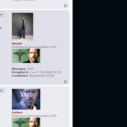
s
Nonold
Professeurs des universités et PH
Messages:
3262
Enregistré le:
Lun 27 Oct 2008 22:32
Localisation:
Appartement 221B
Gabbys
Professeurs des universités et PH