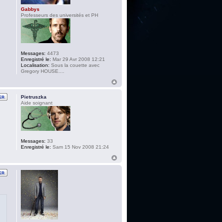
Gabbys
Professeurs des universités et PH
Messages:
4473
Enregistré le:
Mar 29 Avr 2008 12:21
Localisation:
Sous la couette avec
Gregory HOUSE....
Pietruszka
Aide soignant
Messages:
33
Enregistré le:
Sam 15 Nov 2008 21:24