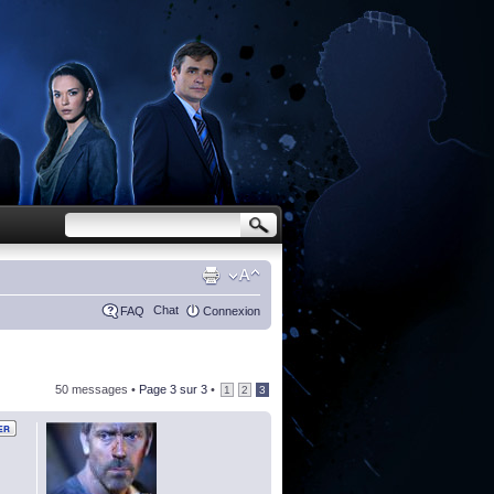
Chat
FAQ
Connexion
50 messages •
Page
3
sur
3
•
1
2
3