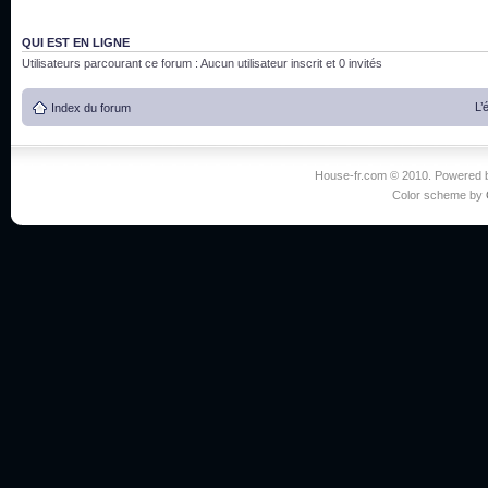
QUI EST EN LIGNE
Utilisateurs parcourant ce forum : Aucun utilisateur inscrit et 0 invités
L’
Index du forum
House-fr.com © 2010. Powered
Color scheme by