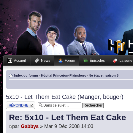
Accueil
News
Forum
Épisodes
La série
Index du forum
‹
Hôpital Princeton-Plainsboro
‹
5e étage : saison 5
5x10 - Let Them Eat Cake (Manger, bouger)
Publier une réponse
Re: 5x10 - Let Them Eat Cake
par
Gabbys
» Mar 9 Déc 2008 14:03