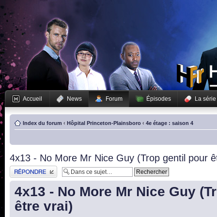
Accueil
News
Forum
Épisodes
La série
Index du forum
‹
Hôpital Princeton-Plainsboro
‹
4e étage : saison 4
4x13 - No More Mr Nice Guy (Trop gentil pour êt
Publier une réponse
4x13 - No More Mr Nice Guy (Tr
être vrai)