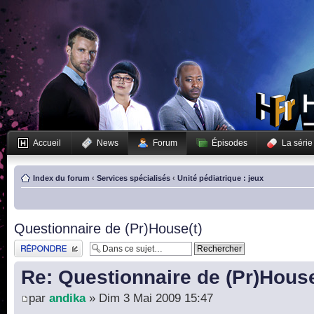
Accueil
News
Forum
Épisodes
La série
Index du forum
‹
Services spécialisés
‹
Unité pédiatrique : jeux
Questionnaire de (Pr)House(t)
Publier une réponse
Re: Questionnaire de (Pr)House
par
andika
» Dim 3 Mai 2009 15:47