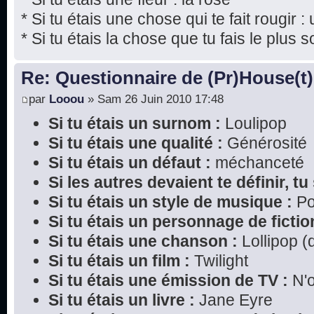
* Si tu étais une chose qui te fait rougir : 
* Si tu étais la chose que tu fais le plus s
Re: Questionnaire de (Pr)House(t)
par
Looou
» Sam 26 Juin 2010 17:48
Si tu étais un surnom :
Loulipop
Si tu étais une qualité :
Générosité
Si tu étais un défaut :
méchanceté
Si les autres devaient te définir, tu 
Si tu étais un style de musique :
P
Si tu étais un personnage de fictio
Si tu étais une chanson :
Lollipop (
Si tu étais un film :
Twilight
Si tu étais une émission de TV :
N'o
Si tu étais un livre :
Jane Eyre