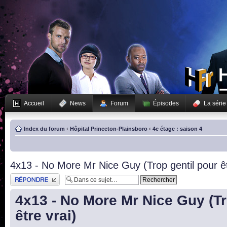
Accueil
News
Forum
Épisodes
La série
Index du forum
‹
Hôpital Princeton-Plainsboro
‹
4e étage : saison 4
4x13 - No More Mr Nice Guy (Trop gentil pour êt
Publier une réponse
4x13 - No More Mr Nice Guy (Tr
être vrai)