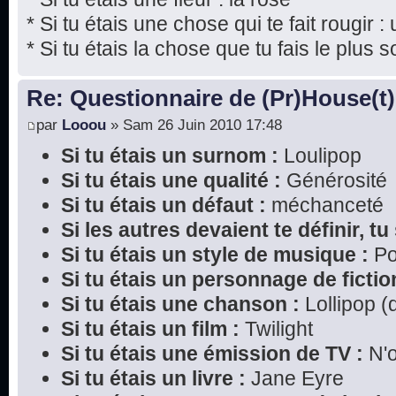
* Si tu étais une chose qui te fait rougir : 
* Si tu étais la chose que tu fais le plus s
Re: Questionnaire de (Pr)House(t)
par
Looou
» Sam 26 Juin 2010 17:48
Si tu étais un surnom :
Loulipop
Si tu étais une qualité :
Générosité
Si tu étais un défaut :
méchanceté
Si les autres devaient te définir, tu 
Si tu étais un style de musique :
P
Si tu étais un personnage de fictio
Si tu étais une chanson :
Lollipop (
Si tu étais un film :
Twilight
Si tu étais une émission de TV :
N'o
Si tu étais un livre :
Jane Eyre