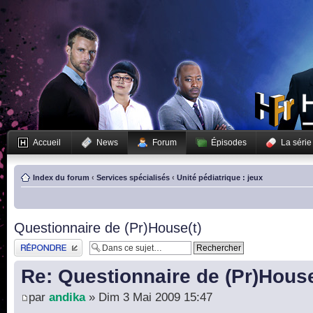
Accueil
News
Forum
Épisodes
La série
Index du forum
‹
Services spécialisés
‹
Unité pédiatrique : jeux
Questionnaire de (Pr)House(t)
Publier une réponse
Re: Questionnaire de (Pr)House
par
andika
» Dim 3 Mai 2009 15:47