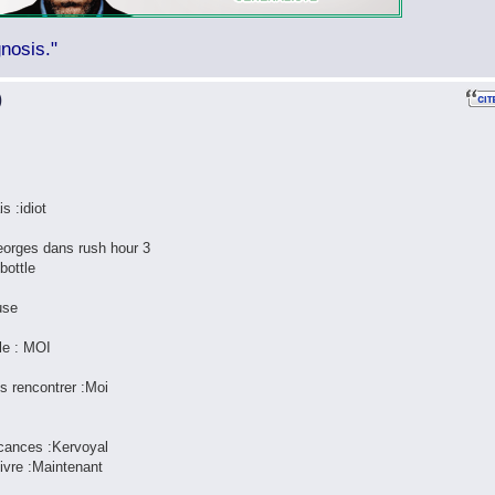
nosis."
)
is :idiot
Georges dans rush hour 3
bottle
use
lle : MOI
is rencontrer :Moi
acances :Kervoyal
vivre :Maintenant