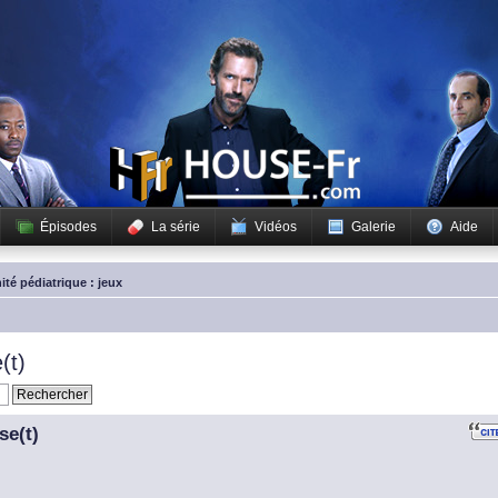
Épisodes
La série
Vidéos
Galerie
Aide
ité pédiatrique : jeux
(t)
se(t)