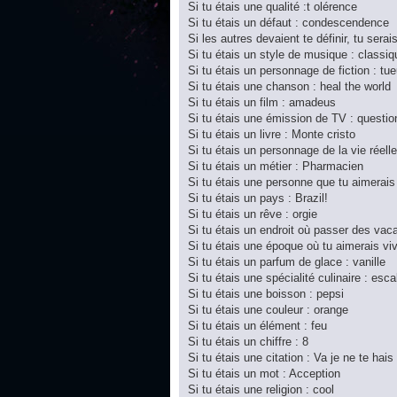
Si tu étais une qualité :t olérence
Si tu étais un défaut : condescendence
Si les autres devaient te définir, tu serai
Si tu étais un style de musique : classiq
Si tu étais un personnage de fiction : tue
Si tu étais une chanson : heal the world
Si tu étais un film : amadeus
Si tu étais une émission de TV : questi
Si tu étais un livre : Monte cristo
Si tu étais un personnage de la vie réel
Si tu étais un métier : Pharmacien
Si tu étais une personne que tu aimerais
Si tu étais un pays : Brazil!
Si tu étais un rêve : orgie
Si tu étais un endroit où passer des vac
Si tu étais une époque où tu aimerais vivr
Si tu étais un parfum de glace : vanille
Si tu étais une spécialité culinaire : esc
Si tu étais une boisson : pepsi
Si tu étais une couleur : orange
Si tu étais un élément : feu
Si tu étais un chiffre : 8
Si tu étais une citation : Va je ne te hais
Si tu étais un mot : Acception
Si tu étais une religion : cool