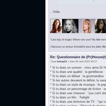
...Voila
"Last day of magic! Where are you? My little torna
J'éprouve un amour immodéré pour les jolies fille
Re: Questionnaire de (Pr)House(t
par
kokop31
» Sam 26 Juin 2010 16:27
* Si tu étais un surnom : miss aime Dr 
* Si tu étais une qualité : la gentillesse
* Si tu étais un défaut : la gourmandise
* Si les autres devaient te définir, tu ser
* Si tu étais un style de musique : le pop
* Si tu étais un personnage de fiction : 
* Si tu étais une chanson : "you can't al
* Si tu étais un film : Twilight
* Si tu étais une émission de TV : "qui v
* Si tu étais un livre : "Manuel du doct