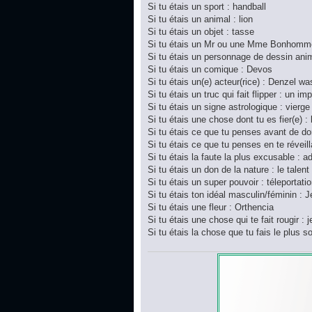
Si tu étais un sport : handball
Si tu étais un animal : lion
Si tu étais un objet : tasse
Si tu étais un Mr ou une Mme Bonhomme
Si tu étais un personnage de dessin ani
Si tu étais un comique : Devos
Si tu étais un(e) acteur(rice) : Denzel w
Si tu étais un truc qui fait flipper : un im
Si tu étais un signe astrologique : vierge
Si tu étais une chose dont tu es fier(e) :
Si tu étais ce que tu penses avant de do
Si tu étais ce que tu penses en te réveilla
Si tu étais la faute la plus excusable : a
Si tu étais un don de la nature : le talent
Si tu étais un super pouvoir : téleportati
Si tu étais ton idéal masculin/féminin : 
Si tu étais une fleur : Orthencia
Si tu étais une chose qui te fait rougir : 
Si tu étais la chose que tu fais le plus 