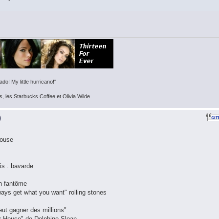
do! My little hurricano!"
s, les Starbucks Coffee et Olivia Wilde.
)
House
ais : bavarde
un fantôme
ways get what you want" rolling stones
eut gagner des millions"
eur House" de Delphine Sloan