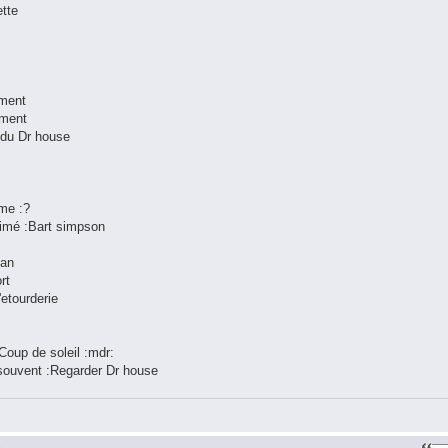
ette
 ment
ement
s du Dr house
me :?
nimé :Bart simpson
han
rt
'etourderie
:Coup de soleil :mdr:
s souvent :Regarder Dr house