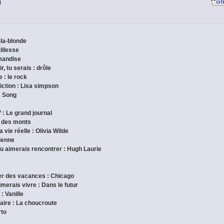
)
-la-blonde
tillesse
rmandise
r, tu serais : drôle
 : le rock
iction : Lisa simpson
e Song
 : Le grand journal
nt des monts
 vie réelle : Olivia Wilde
gienne
tu aimerais rencontrer : Hugh Laurie
ser des vacances : Chicago
imerais vivre : Dans le futur
: Vanille
inaire : La choucroute
rto