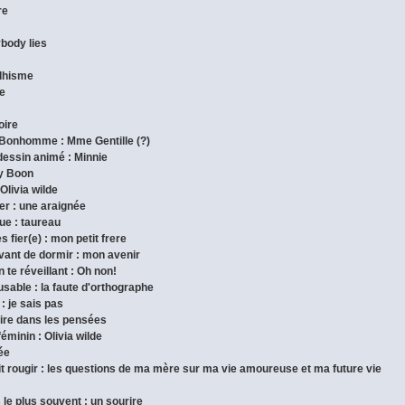
re
ybody lies
ddhisme
de
oire
 Bonhomme : Mme Gentille (?)
dessin animé : Minnie
ny Boon
 Olivia wilde
pper : une araignée
que : taureau
s fier(e) : mon petit frere
avant de dormir : mon avenir
 te réveillant : Oh non!
cusable : la faute d'orthographe
 : je sais pas
 lire dans les pensées
féminin : Olivia wilde
dée
fait rougir : les questions de ma mère sur ma vie amoureuse et ma future vie
s le plus souvent : un sourire