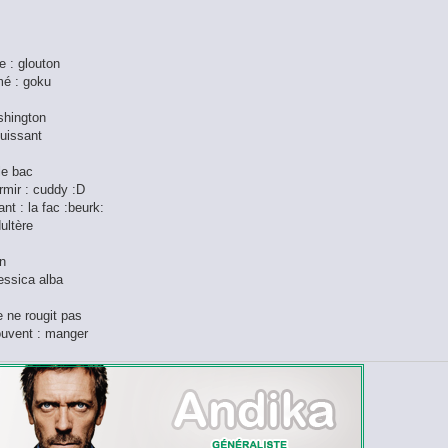
 : glouton
mé : goku
ashington
puissant
 le bac
rmir : cuddy :D
nt : la fac :beurk:
dultère
on
Jessica alba
je ne rougit pas
souvent : manger