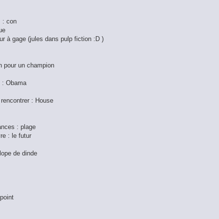
s : con
ue
ur à gage (jules dans pulp fiction :D )
on pour un champion
le : Obama
 rencontrer : House
ances : plage
e : le futur
alope de dinde
 point