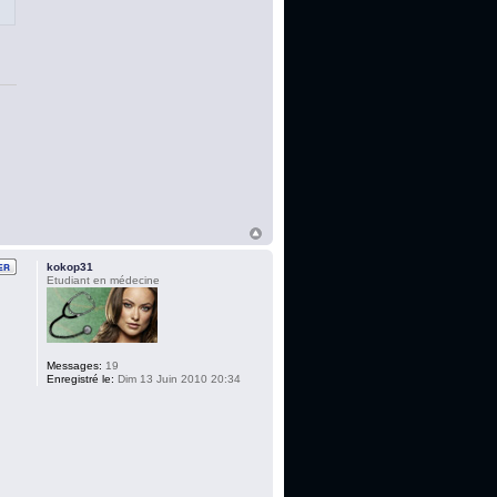
kokop31
Etudiant en médecine
Messages:
19
Enregistré le:
Dim 13 Juin 2010 20:34