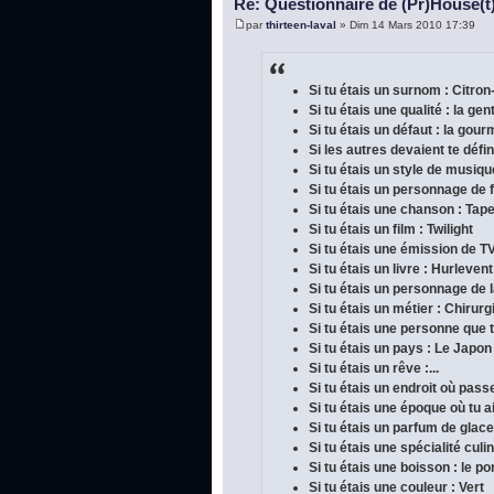
Re: Questionnaire de (Pr)House(t
par
thirteen-laval
» Dim 14 Mars 2010 17:39
Si tu étais un surnom : Citron
Si tu étais une qualité : la gen
Si tu étais un défaut : la gou
Si les autres devaient te défini
Si tu étais un style de musique
Si tu étais un personnage de f
Si tu étais une chanson : Tap
Si tu étais un film : Twilight
Si tu étais une émission de TV
Si tu étais un livre : Hurleve
Si tu étais un personnage de la
Si tu étais un métier : Chirur
Si tu étais une personne que 
Si tu étais un pays : Le Japon
Si tu étais un rêve :...
Si tu étais un endroit où pas
Si tu étais une époque où tu a
Si tu étais un parfum de glace 
Si tu étais une spécialité cul
Si tu étais une boisson : le po
Si tu étais une couleur : Vert