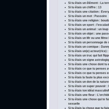
Si tu étais un élément : La ter
Si tu étais un chiffre : 13
Si tu étais une citation : Ever
Si tu étais un mot : Passoire
Si tu étais une religion : bou
Si tu étais un sport : l'escala
Si tu étais un animal : un loup
Si tu étais un objet : une pass
Si tu étais un Mr ou une Mme
Si tu étais un personnage de 
Si tu étais un comique : Dan
Si tu étais un(e) acteur(rice) :
Si tu étais un truc qui fait fli
Si tu étais un signe astrologi
Si tu étais une chose dont tu e
Si tu étais ce que tu penses 
Si tu étais ce que tu penses en
Si tu étais la faute la plus ex
Si tu étais un don de la nature
Si tu étais un super pouvoir :
Si tu étais ton idéal masculin/
Si tu étais une fleur : L'orchi
Si tu étais une chose qui te 
sexuelle
Si tu étais la chose que tu fai