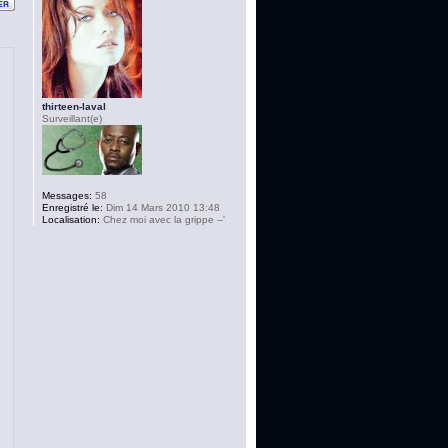
thirteen-laval
Surveillant(e)
Messages:
58
Enregistré le:
Dim 14 Mars 2010 13:48
Localisation:
Chez moi avec la grippe --'