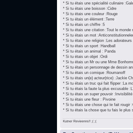
* Si tu étais une spécialité culinaire :Gal
* Si tu étais une boisson :Cidre
* Si tu étais une couleur :Rouge
* Si tu étais un élément :Terre
* Si tu étais un chiffre :5
* Si tu étais une citation :Tout le monde
* Si tu étais un mot :Anticonstitutionnel
* Si tu étais une religion :Les adorateur
* Si tu étais un sport :Handball
* Si tu étais un animal : Panda
* Si tu étais un objet :Ordi
* Si tu étais un Mr ou une Mme Bonhom
* Si tu étais un personnage de dessin a
* Si tu étais un comique :Roumanoff
* Si tu étais un(e) acteur(rice) :Jackie C
* Si tu étais un truc qui fait flipper :La mo
* Si tu étais la faute la plus excusable :L
* Si tu étais un super pouvoir :Invisibilité
* Si tu étais une fleur : Pivoine
* Si tu étais une chose qui te fait rougir 
* Si tu étais la chose que tu fais le plu
Kutner Revieenns!! ;( ;(