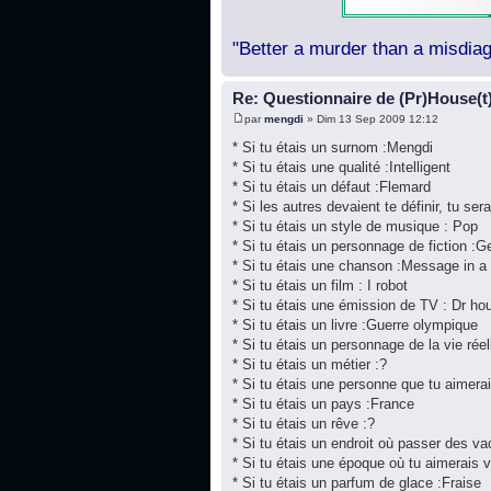
"Better a murder than a misdiag
Re: Questionnaire de (Pr)House(t
par
mengdi
» Dim 13 Sep 2009 12:12
* Si tu étais un surnom :Mengdi
* Si tu étais une qualité :Intelligent
* Si tu étais un défaut :Flemard
* Si les autres devaient te définir, tu sera
* Si tu étais un style de musique : Pop
* Si tu étais un personnage de fiction :
* Si tu étais une chanson :Message in a 
* Si tu étais un film : I robot
* Si tu étais une émission de TV : Dr ho
* Si tu étais un livre :Guerre olympique
* Si tu étais un personnage de la vie rée
* Si tu étais un métier :?
* Si tu étais une personne que tu aimera
* Si tu étais un pays :France
* Si tu étais un rêve :?
* Si tu étais un endroit où passer des v
* Si tu étais une époque où tu aimerais 
* Si tu étais un parfum de glace :Fraise