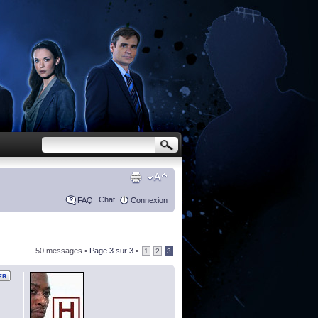
Chat
FAQ
Connexion
50 messages •
Page
3
sur
3
•
1
2
3