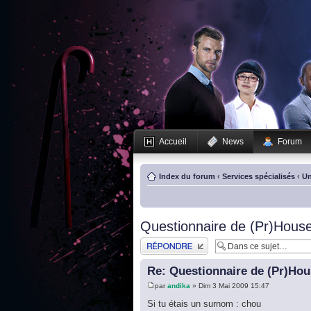
Accueil
News
Forum
Index du forum
‹
Services spécialisés
‹
Un
Questionnaire de (Pr)House
Publier une réponse
Re: Questionnaire de (Pr)Hou
par
andika
» Dim 3 Mai 2009 15:47
Si tu étais un surnom : chou