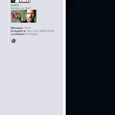
andika
Membre du Staff
Messages:
1313
Enregistré le:
Ven 3 Oct 2008 18:49
Localisation:
A l'hôpital