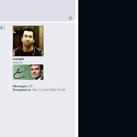
mengdi
Interne
Messages:
89
Enregistré le:
Mar 14 Juil 2009 01:48