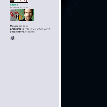
andika
Membre du Staff
Messages:
1313
Enregistré le:
Ven 3 Oct 2008 18:49
Localisation:
A l'hôpital