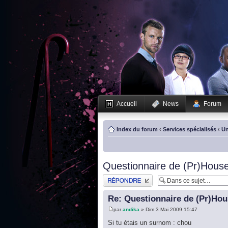
Accueil
News
Forum
Index du forum
‹
Services spécialisés
‹
Un
Questionnaire de (Pr)House
Publier une réponse
Re: Questionnaire de (Pr)Hou
par
andika
» Dim 3 Mai 2009 15:47
Si tu étais un surnom : chou