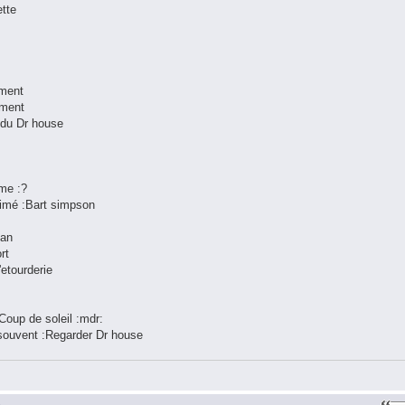
ette
 ment
ement
s du Dr house
me :?
nimé :Bart simpson
han
rt
'etourderie
:Coup de soleil :mdr:
s souvent :Regarder Dr house