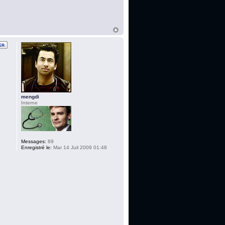
mengdi
Interne
Messages:
89
Enregistré le:
Mar 14 Juil 2009 01:48