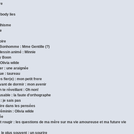
re
ybody lies
ddhisme
de
oire
 Bonhomme : Mme Gentille (?)
dessin animé : Minnie
ny Boon
 Olivia wilde
pper : une araignée
que : taureau
s fier(e) : mon petit frere
avant de dormir : mon avenir
 te réveillant : Oh non!
cusable : la faute d'orthographe
 : je sais pas
 lire dans les pensées
féminin : Olivia wilde
dée
fait rougir : les questions de ma mère sur ma vie amoureuse et ma future vie
s le plus souvent : un sourire