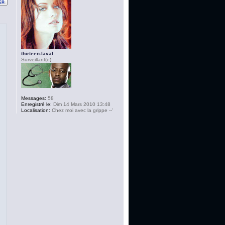
thirteen-laval
Surveillant(e)
Messages:
58
Enregistré le:
Dim 14 Mars 2010 13:48
Localisation:
Chez moi avec la grippe --'