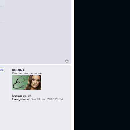
kokop31
Etudiant en médecine
Messages:
19
Enregistré le:
Dim 13 Juin 2010 20:34