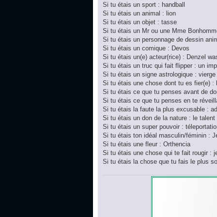
Si tu étais un sport : handball
Si tu étais un animal : lion
Si tu étais un objet : tasse
Si tu étais un Mr ou une Mme Bonhomme
Si tu étais un personnage de dessin ani
Si tu étais un comique : Devos
Si tu étais un(e) acteur(rice) : Denzel w
Si tu étais un truc qui fait flipper : un im
Si tu étais un signe astrologique : vierge
Si tu étais une chose dont tu es fier(e) :
Si tu étais ce que tu penses avant de do
Si tu étais ce que tu penses en te réveilla
Si tu étais la faute la plus excusable : a
Si tu étais un don de la nature : le talent
Si tu étais un super pouvoir : téleportati
Si tu étais ton idéal masculin/féminin : 
Si tu étais une fleur : Orthencia
Si tu étais une chose qui te fait rougir : 
Si tu étais la chose que tu fais le plus 