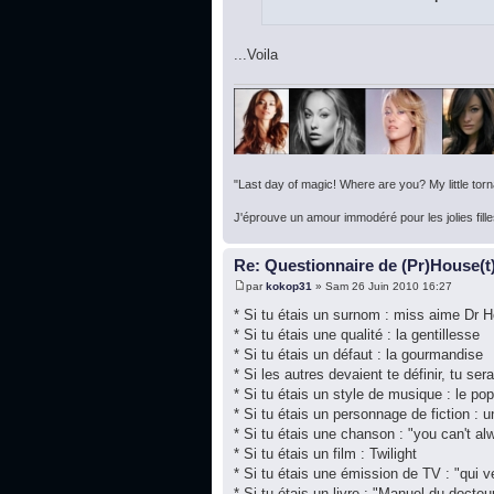
...Voila
"Last day of magic! Where are you? My little torna
J'éprouve un amour immodéré pour les jolies fille
Re: Questionnaire de (Pr)House(t
par
kokop31
» Sam 26 Juin 2010 16:27
* Si tu étais un surnom : miss aime Dr 
* Si tu étais une qualité : la gentillesse
* Si tu étais un défaut : la gourmandise
* Si les autres devaient te définir, tu ser
* Si tu étais un style de musique : le pop
* Si tu étais un personnage de fiction : 
* Si tu étais une chanson : "you can't al
* Si tu étais un film : Twilight
* Si tu étais une émission de TV : "qui v
* Si tu étais un livre : "Manuel du doct