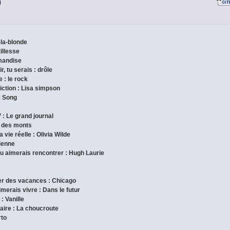
)
-la-blonde
tillesse
rmandise
r, tu serais : drôle
 : le rock
iction : Lisa simpson
e Song
 : Le grand journal
nt des monts
 vie réelle : Olivia Wilde
gienne
tu aimerais rencontrer : Hugh Laurie
ser des vacances : Chicago
imerais vivre : Dans le futur
: Vanille
inaire : La choucroute
rto