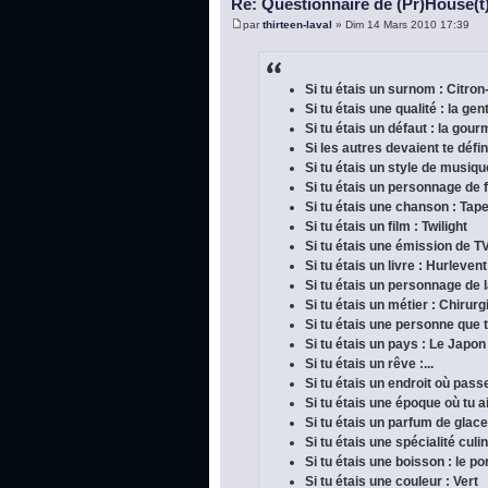
Re: Questionnaire de (Pr)House(t
par
thirteen-laval
» Dim 14 Mars 2010 17:39
Si tu étais un surnom : Citron
Si tu étais une qualité : la gen
Si tu étais un défaut : la gou
Si les autres devaient te défini
Si tu étais un style de musique
Si tu étais un personnage de f
Si tu étais une chanson : Tap
Si tu étais un film : Twilight
Si tu étais une émission de TV
Si tu étais un livre : Hurleve
Si tu étais un personnage de la
Si tu étais un métier : Chirur
Si tu étais une personne que 
Si tu étais un pays : Le Japon
Si tu étais un rêve :...
Si tu étais un endroit où pas
Si tu étais une époque où tu a
Si tu étais un parfum de glace 
Si tu étais une spécialité cul
Si tu étais une boisson : le po
Si tu étais une couleur : Vert