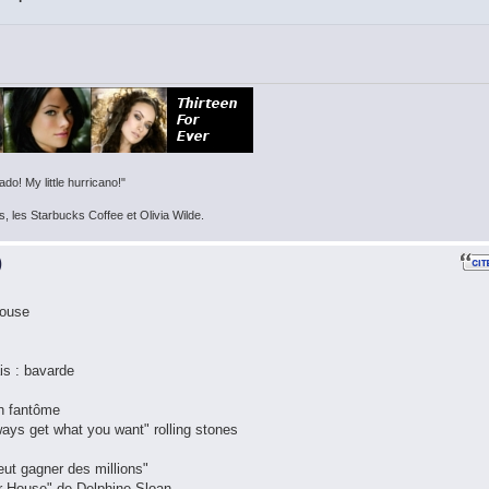
do! My little hurricano!"
s, les Starbucks Coffee et Olivia Wilde.
)
House
ais : bavarde
un fantôme
ways get what you want" rolling stones
eut gagner des millions"
eur House" de Delphine Sloan