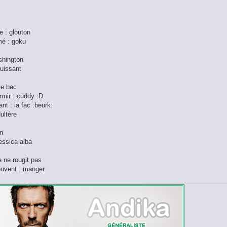
 : glouton
mé : goku
ashington
puissant
 le bac
rmir : cuddy :D
nt : la fac :beurk:
dultère
on
Jessica alba
je ne rougit pas
souvent : manger