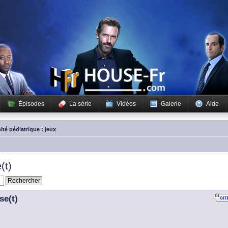
Épisodes
La série
Vidéos
Galerie
Aide
ité pédiatrique : jeux
(t)
se(t)