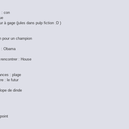
s : con
ue
ur à gage (jules dans pulp fiction :D )
on pour un champion
le : Obama
 rencontrer : House
ances : plage
e : le futur
alope de dinde
 point