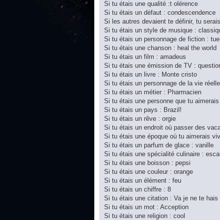
Si tu étais une qualité :t olérence
Si tu étais un défaut : condescendence
Si les autres devaient te définir, tu serai
Si tu étais un style de musique : classiq
Si tu étais un personnage de fiction : tue
Si tu étais une chanson : heal the world
Si tu étais un film : amadeus
Si tu étais une émission de TV : questi
Si tu étais un livre : Monte cristo
Si tu étais un personnage de la vie réel
Si tu étais un métier : Pharmacien
Si tu étais une personne que tu aimerais
Si tu étais un pays : Brazil!
Si tu étais un rêve : orgie
Si tu étais un endroit où passer des vac
Si tu étais une époque où tu aimerais vivr
Si tu étais un parfum de glace : vanille
Si tu étais une spécialité culinaire : esc
Si tu étais une boisson : pepsi
Si tu étais une couleur : orange
Si tu étais un élément : feu
Si tu étais un chiffre : 8
Si tu étais une citation : Va je ne te hais
Si tu étais un mot : Acception
Si tu étais une religion : cool