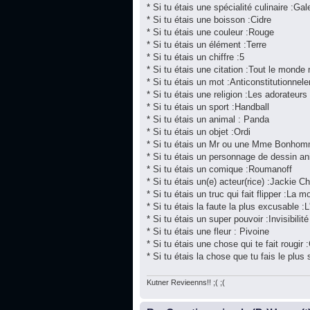
* Si tu étais une spécialité culinaire :Gal
* Si tu étais une boisson :Cidre
* Si tu étais une couleur :Rouge
* Si tu étais un élément :Terre
* Si tu étais un chiffre :5
* Si tu étais une citation :Tout le monde
* Si tu étais un mot :Anticonstitutionnel
* Si tu étais une religion :Les adorateur
* Si tu étais un sport :Handball
* Si tu étais un animal : Panda
* Si tu étais un objet :Ordi
* Si tu étais un Mr ou une Mme Bonhom
* Si tu étais un personnage de dessin a
* Si tu étais un comique :Roumanoff
* Si tu étais un(e) acteur(rice) :Jackie C
* Si tu étais un truc qui fait flipper :La mo
* Si tu étais la faute la plus excusable :L
* Si tu étais un super pouvoir :Invisibilité
* Si tu étais une fleur : Pivoine
* Si tu étais une chose qui te fait rougir 
* Si tu étais la chose que tu fais le plu
Kutner Revieenns!! ;( ;(