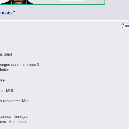
nosis."
)
is :idiot
Georges dans rush hour 3
bottle
use
lle : MOI
is rencontrer :Moi
acances :Kervoyal
vivre :Maintenant