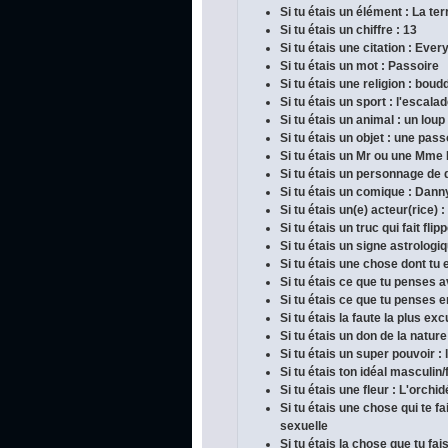
Si tu étais un élément : La ter
Si tu étais un chiffre : 13
Si tu étais une citation : Ever
Si tu étais un mot : Passoire
Si tu étais une religion : bou
Si tu étais un sport : l'escala
Si tu étais un animal : un loup
Si tu étais un objet : une pass
Si tu étais un Mr ou une Mme
Si tu étais un personnage de 
Si tu étais un comique : Dan
Si tu étais un(e) acteur(rice) :
Si tu étais un truc qui fait fli
Si tu étais un signe astrologi
Si tu étais une chose dont tu e
Si tu étais ce que tu penses 
Si tu étais ce que tu penses en
Si tu étais la faute la plus ex
Si tu étais un don de la nature
Si tu étais un super pouvoir :
Si tu étais ton idéal masculin/
Si tu étais une fleur : L'orchi
Si tu étais une chose qui te 
sexuelle
Si tu étais la chose que tu fai