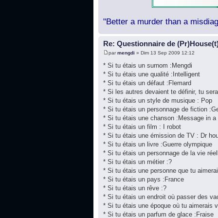
"Better a murder than a misdiag
Re: Questionnaire de (Pr)House(t
par
mengdi
» Dim 13 Sep 2009 12:12
* Si tu étais un surnom :Mengdi
* Si tu étais une qualité :Intelligent
* Si tu étais un défaut :Flemard
* Si les autres devaient te définir, tu sera
* Si tu étais un style de musique : Pop
* Si tu étais un personnage de fiction :
* Si tu étais une chanson :Message in a 
* Si tu étais un film : I robot
* Si tu étais une émission de TV : Dr ho
* Si tu étais un livre :Guerre olympique
* Si tu étais un personnage de la vie rée
* Si tu étais un métier :?
* Si tu étais une personne que tu aimera
* Si tu étais un pays :France
* Si tu étais un rêve :?
* Si tu étais un endroit où passer des v
* Si tu étais une époque où tu aimerais 
* Si tu étais un parfum de glace :Fraise