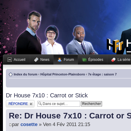
Accueil
News
Forum
Épisodes
La série
Index du forum
‹
Hôpital Princeton-Plainsboro
‹
7e étage : saison 7
Dr House 7x10 : Carrot or Stick
Publier une réponse
Re: Dr House 7x10 : Carrot or S
par
cosette
» Ven 4 Fév 2011 21:15