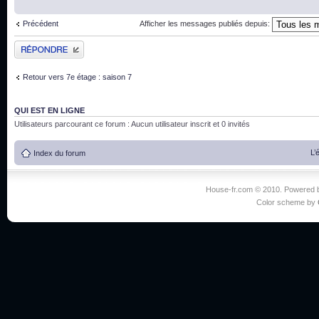
Précédent
Afficher les messages publiés depuis:
Publier une réponse
Retour vers 7e étage : saison 7
QUI EST EN LIGNE
Utilisateurs parcourant ce forum : Aucun utilisateur inscrit et 0 invités
L’
Index du forum
House-fr.com © 2010. Powered
Color scheme by