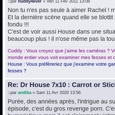
par
huddy4ever
» Ven 11 Fév 2011 13:08
Non tu n'es pas seule à aimer Rachel ! mo
Et la dernière scène quand elle se blotti
fondu !!!
C'est de voir aussi House dans une situat
beaucoup plus ! il n'ose même pas la tou
Cuddy : Vous croyez que j'aime les caméras ? Vo
monde entier vous voit examiner mes fesses et c
House : Vous préféreriez que j'examine votre gar
fesses ?
Re: Dr House 7x10 : Carrot or Stic
par
andika
» Sam 11 Avr 2020 13:56
Purée, des années après, l'intrigue au s
épisode, c'est du gros revenge porn. C'es