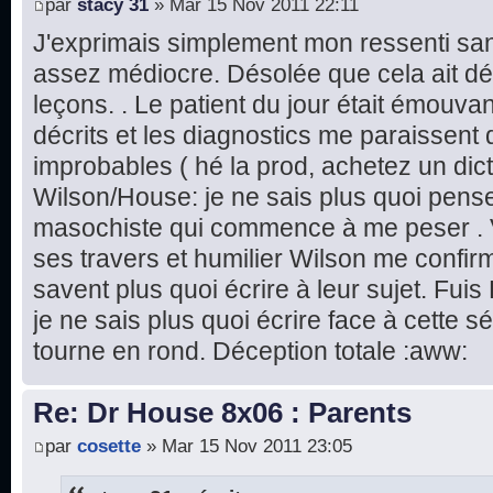
par
stacy 31
» Mar 15 Nov 2011 22:11
J'exprimais simplement mon ressenti sans
assez médiocre. Désolée que cela ait dé
leçons. . Le patient du jour était émouv
décrits et les diagnostics me paraissent 
improbables ( hé la prod, achetez un dic
Wilson/House: je ne sais plus quoi pense
masochiste qui commence à me peser . 
ses travers et humilier Wilson me confir
savent plus quoi écrire à leur sujet. Fuis
je ne sais plus quoi écrire face à cette s
tourne en rond. Déception totale :aww:
Re: Dr House 8x06 : Parents
par
cosette
» Mar 15 Nov 2011 23:05