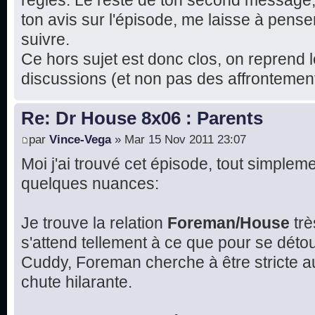
règles. Le reste de ton second message
ton avis sur l'épisode, me laisse à pense
suivre.
Ce hors sujet est donc clos, on reprend l
discussions (et non pas des affrontement
Re: Dr House 8x06 : Parents
par
Vince-Vega
» Mar 15 Nov 2011 23:07
Moi j'ai trouvé cet épisode, tout simplemen
quelques nuances:
Je trouve la relation
Foreman/House
trè
s'attend tellement à ce que pour se détou
Cuddy, Foreman cherche à être stricte 
chute hilarante.