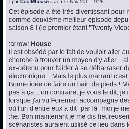
par
CoolMhouse
» Jeu 17 Nov 2011 19:28
Cet épisode a été trés divertissant pour mo
comme deuxième meilleur épisode depu
saison 8 ! (le premier étant "Twenty Vico
:arrow:
House
Il est obsédé par le fait de vouloir aller 
cherche à trouver un moyen d'y aller...
ex-détenu pour l'aider à se débarraser d
électronique... Mais le plus marrant c'est l
Bonne idée de faire un bain de pieds ! M
pas à ça... on contraire, je vous le dit, j
lorsque j'ai vu Foreman accompagné des
où l'un d'entre eux a dit "par là" moi je me 
:he: Bon maintenant je me dis heureusem
scénaristes auraient utilisé ce lieu dans 