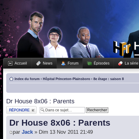
Accueil
News
Forum
Épisodes
La série
Index du forum
‹
Hôpital Princeton-Plainsboro
‹
8e étage : saison 8
Dr House 8x06 : Parents
Publier une réponse
Dr House 8x06 : Parents
par
Jack
» Dim 13 Nov 2011 21:49