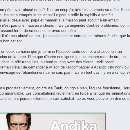
 son père avait abusé de lui? Tout un coup j'ai très bien compris sa mère. Sino
House a compris la situation! Le père a refilé la syphilis à son fils.
famille idéale avec papa et maman à la maison peut aboutir à un enfant
ité n'est pas une mauvaise chose, mais ça engendre d'autres problèmes, com
de ressembler et de se connecter avec son père.
il n'a pas abusé de moi, j'ai inconsciement entrepri les mêmes études que lui
ès bon patient.
 en deux semaine que je termine l'épisode tordu de rire, à chaque fois au
ndon de la farce. Rien que d'écrire ces lignes je suis encore mort de rire, en
ans la télé tranquiles, au bord du ring avec des bières. :evil: :cool:
Foreman c'était de demander à wilson de l'accompagner à Atlantic city non? ou
 envisagé de l'abandonner? Je ne sais pas mais en tout cas il y en a un qui s'
ce progressivement, on creuse Taub, on rigole bien, l'équipe fonctionne, Hou
recommandable. Les consultations reviennent en force ainsi que les animation
ranchement personnellement je suis satisfait, après vous pouvez en dire ce 