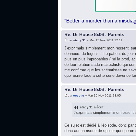
"Better a murder than a misdiag
Re: Dr House 8x06 : Parents
par
stacy 31
» Mar 15 Nov 2011 22:11
J'exprimais simplement mon ressenti sans
donneurs de leçons. . Le patient du jou
plus en plus improbables ( hé la prod, a
de leur relation sado masochiste qui co
me confirme que les scénaristes ne savent
quoi écrire face à cette série devenue fa
Re: Dr House 8x06 : Parents
par
cosette
» Mar 15 Nov 2011 23:05
stacy 31 a écrit:
J'exprimais simplement mon ressenti s
Ce sujet est dédié à l'épisode, donc par dé
donc aucun risque de spoiler qui que ce