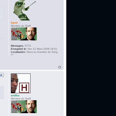
Kerni
Membre du Staff
Messages:
3774
Enregistré le:
Ven 21 Mars 2008 18:01
Localisation:
Dans la chambre de Greg.
^^
andika
Membre du Staff