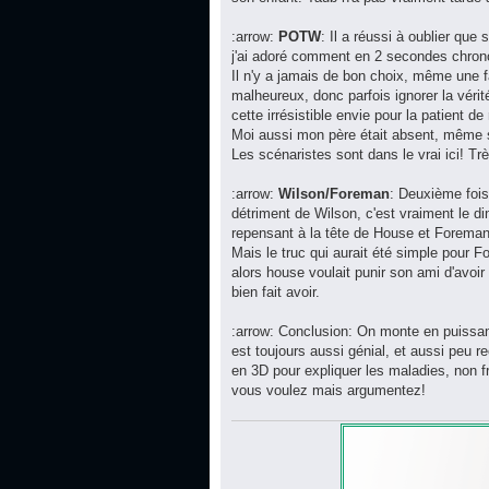
:arrow:
POTW
: Il a réussi à oublier que
j'ai adoré comment en 2 secondes chrono, 
Il n'y a jamais de bon choix, même une 
malheureux, donc parfois ignorer la vér
cette irrésistible envie pour la patient 
Moi aussi mon père était absent, même s'
Les scénaristes sont dans le vrai ici! Tr
:arrow:
Wilson/Foreman
: Deuxième fois
détriment de Wilson, c'est vraiment le di
repensant à la tête de House et Foreman d
Mais le truc qui aurait été simple pour 
alors house voulait punir son ami d'avoir
bien fait avoir.
:arrow: Conclusion: On monte en puissan
est toujours aussi génial, et aussi peu 
en 3D pour expliquer les maladies, non f
vous voulez mais argumentez!