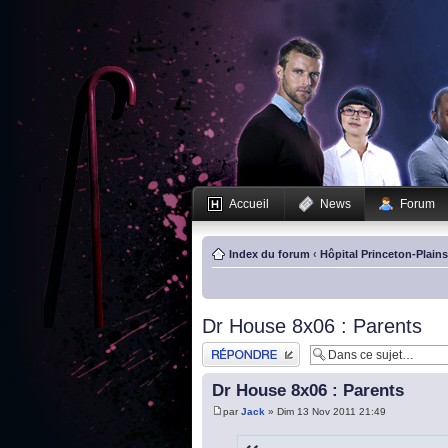
Accueil
News
Forum
Index du forum
‹
Hôpital Princeton-Plain
Dr House 8x06 : Parents
Publier une réponse
Dr House 8x06 : Parents
par
Jack
» Dim 13 Nov 2011 21:49