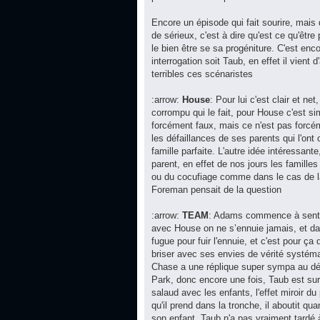
Encore un épisode qui fait sourire, mai
de sérieux, c'est à dire qu'est ce qu'êtr
le bien être se sa progéniture. C'est en
interrogation soit Taub, en effet il vient
terribles ces scénaristes
:arrow:
House
: Pour lui c'est clair et n
corrompu qui le fait, pour House c'est si
forcément faux, mais ce n'est pas forc
les défaillances de ses parents qui l'on
famille parfaite. L'autre idée intéressante
parent, en effet de nos jours les famill
ou du cocufiage comme dans le cas de la
Foreman pensait de la question
:arrow:
TEAM
: Adams commence à sentir 
avec House on ne s’ennuie jamais, et da
fugue pour fuir l'ennuie, et c'est pour 
briser avec ses envies de vérité systéma
Chase a une réplique super sympa au débu
Park, donc encore une fois, Taub est sur
salaud avec les enfants, l'effet miroir du
qu'il prend dans la tronche, il aboutit q
son enfant. Taub n'a pas vraiment tardé 