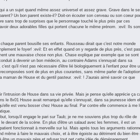
s qui a un sujet quand même assez universel et assez grave. Grave dans le s
e parent? Un bon parent existe-il? Doit-on écouter son cerveau ou son coeur po
core sans trop de surprises que le personnage touché le plus près par ces
 d'avoir deux adorables filles qui portent chacune le même prénom. :evil: Ils son
et, chaque parent bousille ses enfants. Rousseau dirait que c'est notre monde
mplement le foyer! :evil: Et en effet quand on y regarde de plus près, c'est pa
ément une mauvaise chose non plus. Chase explique par exemple que se sont
t conduit à devenir un bon médecin, au contraire Adams s'ennuyait dans sa
, c'est qu'il n'est pas nécessaire d'être lié biologiquement à l'enfant pour être 
es recomposées sont de plus en plus courantes, sans même parler de l'adoption
 maman de House et du gentil pasteur. :evil: ! J'aurais aimé savoir ce que
l'intrusion de House dans sa vie privée. Mais je pense qu'elle apprécie ça c
ns le 8x01 House avait remarqué qu'elle s'ennuyait, dans sa jeunesse idem el
ça qu'elle est venu bosser chez House au final. Par contre elle commence à me 
tique.
t, lorsqu'il engage le pari sur Taub; je ne me souviens plus trop du rôle de
 le devant de la scène. En plus d'être un salaud avec les femmes, il est un
 patient fonctionnait à merveille sur lui. Mais après tous les arguments rationn
uand même à faire le mauvais choix, et à être égoiste au détriment du bien être
à être un mauvais père et refuser tout net cette idée de déménagement.