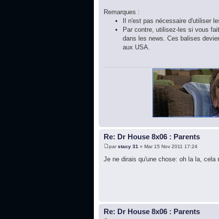
Remarques :
Il n'est pas nécessaire d'utiliser l
Par contre, utilisez-les si vous f
dans les news. Ces balises deviend
aux USA.
Re: Dr House 8x06 : Parents
par
stacy 31
» Mar 15 Nov 2011 17:24
Je ne dirais qu'une chose: oh la la, cela 
Re: Dr House 8x06 : Parents