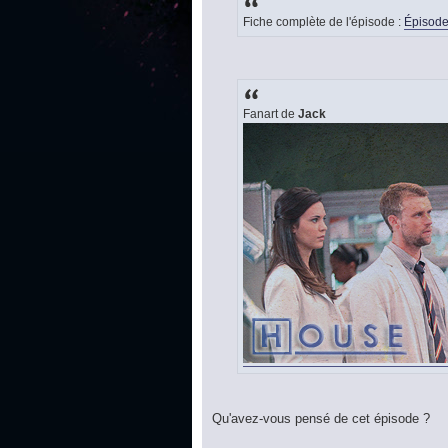
Fiche complète de l'épisode :
Épisode
Fanart de
Jack
Qu'avez-vous pensé de cet épisode ?