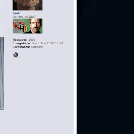
Jack
Membre du Staff
Messages:
1806
Enregistré le:
Dim 6 Juin 2010 18:24
Localisation:
Toulouse