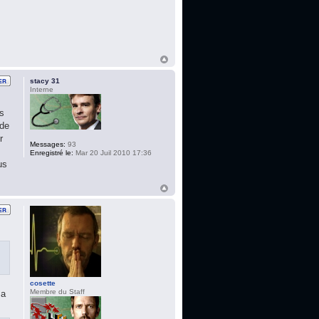
stacy 31
Interne
ns
 de
r
Messages:
93
Enregistré le:
Mar 20 Juil 2010 17:36
us
cosette
Membre du Staff
 a