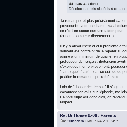
stacy 31 a écrit:
Désolée que cela ait déplu à certains
Ta remarque, et plus précisément sa for
provocante, voire insultante, n'a absolume
ce n'est en aucun cas une raison pour s
(et non son auteur directement !)
Il n'y a absolument aucun problème à fair
souvent été contraint de le répéter au cou
aspire à un minimum de qualité, en pro
professeur de français, rhétoricien avert
d'expliquer, même brièvement, pourquoi 
"parce que", "car", etc., ce qui, de ce po
justifier la remarque qui t'a été faite.
Loin de "donner des leçons" il s'agit si
davantage ton avis sur l'épisode, me lai
Ce hors sujet est donc clos, on reprend 
respect.
Re: Dr House 8x06 : Parents
par
Vince-Vega
» Mar 15 Nov 2011 23:07