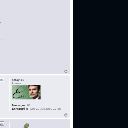
é
stacy 31
Interne
Messages:
93
Enregistré le:
Mar 20 Juil 2010 17:36