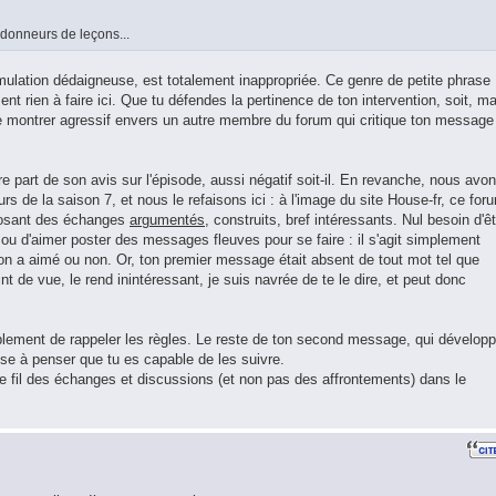
 donneurs de leçons...
mulation dédaigneuse, est totalement inappropriée. Ce genre de petite phrase
nt rien à faire ici. Que tu défendes la pertinence de ton intervention, soit, ma
e montrer agressif envers un autre membre du forum qui critique ton message
e part de son avis sur l'épisode, aussi négatif soit-il. En revanche, nous avo
rs de la saison 7, et nous le refaisons ici : à l'image du site House-fr, ce for
posant des échanges
argumentés
, construits, bref intéressants. Nul besoin d'ê
i ou d'aimer poster des messages fleuves pour se faire : il s'agit simplement
on a aimé ou non. Or, ton premier message était absent de tout mot tel que
int de vue, le rend inintéressant, je suis navrée de te le dire, et peut donc
mplement de rappeler les règles. Le reste de ton second message, qui dévelop
sse à penser que tu es capable de les suivre.
le fil des échanges et discussions (et non pas des affrontements) dans le