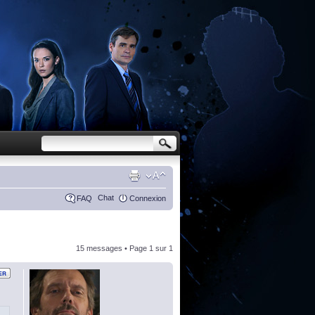
Chat
FAQ
Connexion
15 messages • Page
1
sur
1