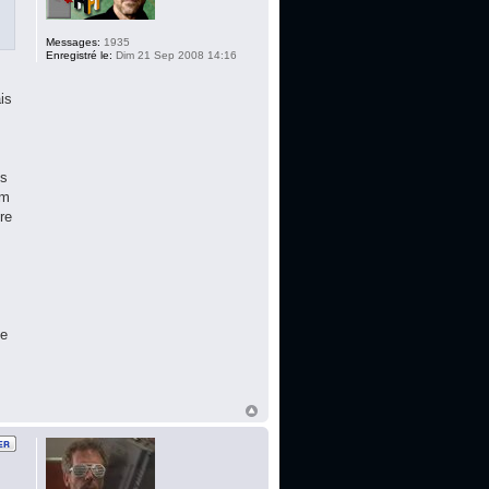
Messages:
1935
Enregistré le:
Dim 21 Sep 2008 14:16
is
ns
um
tre
pe