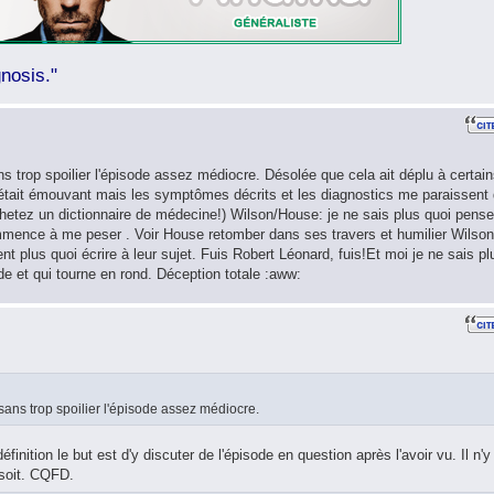
nosis."
 trop spoilier l'épisode assez médiocre. Désolée que cela ait déplu à certai
r était émouvant mais les symptômes décrits et les diagnostics me paraissent
chetez un dictionnaire de médecine!) Wilson/House: je ne sais plus quoi pense
mmence à me peser . Voir House retomber dans ses travers et humilier Wilson
 plus quoi écrire à leur sujet. Fuis Robert Léonard, fuis!Et moi je ne sais pl
de et qui tourne en rond. Déception totale :aww:
ans trop spoilier l'épisode assez médiocre.
finition le but est d'y discuter de l'épisode en question après l'avoir vu. Il n'y
 soit. CQFD.