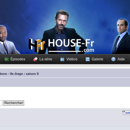
Épisodes
La série
Vidéos
Galerie
Aide
sboro
‹
8e étage : saison 8