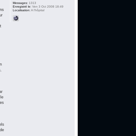
Messages:
1313
Enregistré le:
Ven 3 Oct 2008 18:49
ens
Localisation:
A l'hôpital
ur
t
s
un
,
ar
le
les
els
 de