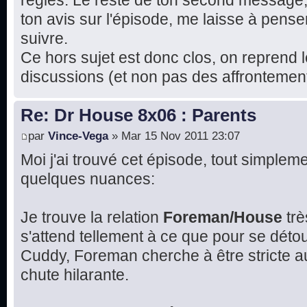
règles. Le reste de ton second message
ton avis sur l'épisode, me laisse à pense
suivre.
Ce hors sujet est donc clos, on reprend l
discussions (et non pas des affrontement
Re: Dr House 8x06 : Parents
par
Vince-Vega
» Mar 15 Nov 2011 23:07
Moi j'ai trouvé cet épisode, tout simplemen
quelques nuances:
Je trouve la relation
Foreman/House
trè
s'attend tellement à ce que pour se détou
Cuddy, Foreman cherche à être stricte 
chute hilarante.