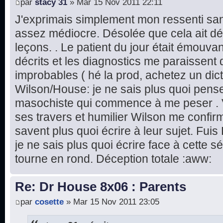
par
stacy 31
» Mar 15 Nov 2011 22:11
J'exprimais simplement mon ressenti sans
assez médiocre. Désolée que cela ait dé
leçons. . Le patient du jour était émouv
décrits et les diagnostics me paraissent 
improbables ( hé la prod, achetez un dic
Wilson/House: je ne sais plus quoi pense
masochiste qui commence à me peser . 
ses travers et humilier Wilson me confir
savent plus quoi écrire à leur sujet. Fuis
je ne sais plus quoi écrire face à cette s
tourne en rond. Déception totale :aww:
Re: Dr House 8x06 : Parents
par
cosette
» Mar 15 Nov 2011 23:05