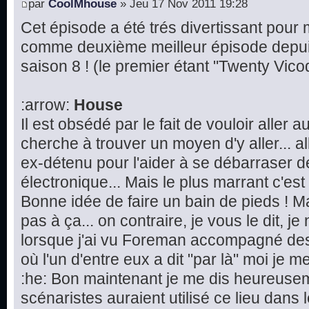
par
CoolMhouse
» Jeu 17 Nov 2011 19:28
Cet épisode a été trés divertissant pour mo
comme deuxième meilleur épisode depu
saison 8 ! (le premier étant "Twenty Vico
:arrow:
House
Il est obsédé par le fait de vouloir aller 
cherche à trouver un moyen d'y aller...
ex-détenu pour l'aider à se débarraser d
électronique... Mais le plus marrant c'est l
Bonne idée de faire un bain de pieds ! M
pas à ça... on contraire, je vous le dit, j
lorsque j'ai vu Foreman accompagné des
où l'un d'entre eux a dit "par là" moi je me 
:he: Bon maintenant je me dis heureusem
scénaristes auraient utilisé ce lieu dans 