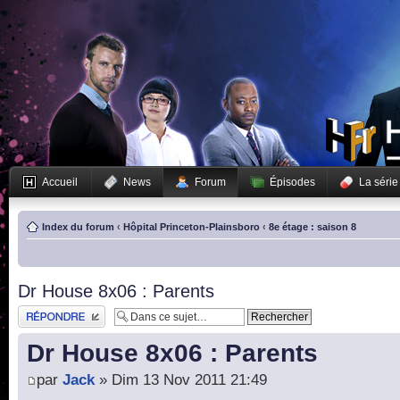
Accueil
News
Forum
Épisodes
La série
Index du forum
‹
Hôpital Princeton-Plainsboro
‹
8e étage : saison 8
Dr House 8x06 : Parents
Publier une réponse
Dr House 8x06 : Parents
par
Jack
» Dim 13 Nov 2011 21:49